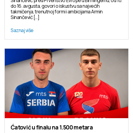
Sinančević pred Prvenstvo Evrope u Birmingemu, od 10.
do 16. avgusta, govori o iskustvu sa najvećih
takmičenja, trenutnoj formi i ambicijama Armin
Sinančević […]
Saznaj više
Ćatović u finalu na 1.500 metara