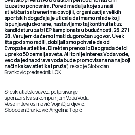
izuzetno ponosnim. Pored medalja koje su naši
atletičari sa trenerima osvojili, organizacija velikih
sportskih događaja je uticala da imamo mlade koji
ispunjavaju dvorane, nastavljamo taj kontinuitet uz
kandidaturu za tri EP šampionata u budućnosti, 26, 27 i
28. Verujem da ćemo imati dugoročan ugovor. Uvek
šta god smo radili, dobijali smo pohvale da od
Evropske atletike. Direktan prenos iz Beograda će ići
u preko 50 zemalja sveta. Ali to nije interes Voda vode,
već da jedna zdrava voda bude promovisana na najboji
način kakav atletika i pruža
”,
rekao je Slobodan
Branković predsednik LOK.
Srpski atletski savez, potpisivanje
sponzorstva sa kompanijom Voda Voda,
Veselin Jevrosimović, Vojin Djordjević,
Slobodan Branković, Angelina Topić