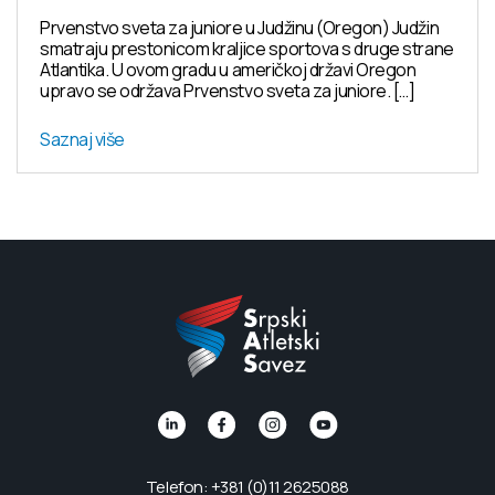
Prvenstvo sveta za juniore u Judžinu (Oregon) Judžin
smatraju prestonicom kraljice sportova s druge strane
Atlantika. U ovom gradu u američkoj državi Oregon
upravo se održava Prvenstvo sveta za juniore. […]
Saznaj više
Telefon: +381 (0)11 2625088