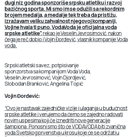
dugi niz godina sponzoriše srpsku atletiku i razvoj
bazičnog sporta. Mi smo im se odužili sa rekordnim
brojem medalja, a medalje tek treba da pristižu,
izražavam veliku zahvalnost njegovoj kompaniji,
Vojine hvala ti puno, VodaVoda je oficijalna voda
srpske atletike”,
rekao je Veselin Jevrosimovi
ć
, nakon
č
ega je re
č
dobio i Vojin
Đ
or
đ
evi
ć
, vlasnik kompanije Voda
voda.
Srpski atletski savez, potpisivanje
sponzorstva sa kompanijom Voda Voda,
Veselin Jevrosimović, Vojin Djordjević,
Slobodan Branković, Angelina Topić
Vojin Đorđević:
“Ovo je nastavak zajedničke vizije i ulaganja u budućnost
srpske atletike i verujemo da ćemo se zajedno radovati
novim uspesima koji će iznedriti nove generacije
šampiona. Ponosni smo što će VODAVODA biti zvanična
voda Svetskog prvenstva u krosu koje će se održati u