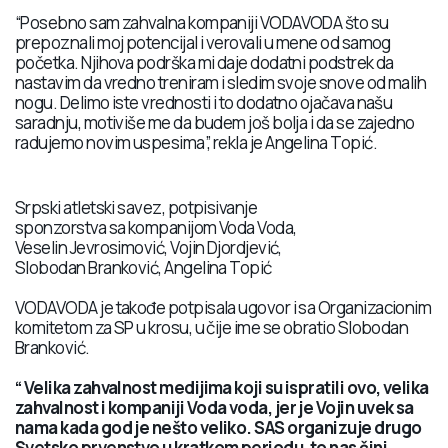
“Posebno sam zahvalna kompaniji VODAVODA što su
prepoznali moj potencijal i verovali u mene od samog
početka. Njihova podrška mi daje dodatni podstrek da
nastavim da vredno treniram i sledim svoje snove od malih
nogu. Delimo iste vrednosti i to dodatno ojačava našu
saradnju, motiviše me da budem još bolja i da se zajedno
radujemo novim uspesima”, rekla je Angelina Topić.
Srpski atletski savez, potpisivanje
sponzorstva sa kompanijom Voda Voda,
Veselin Jevrosimović, Vojin Djordjević,
Slobodan Branković, Angelina Topić
VODAVODA je takođe potpisala ugovor i sa Organizacionim
komitetom za SP u krosu, u čije ime se obratio Slobodan
Branković.
“
Velika zahvalnost medijima koji su ispratili ovo, velika
zahvalnost i kompaniji Voda voda, jer je Vojin uvek sa
nama kada god je nešto veliko. SAS organizuje drugo
Svetsko prvenstvo u kratkom periodu, to nas čini