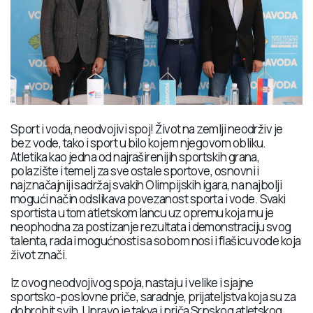
Sport i voda, neodvojivi spoj! Život na zemlji neodrživ je
bez vode, tako i sport u bilo kojem njegovom obliku.
Atletika kao jedna od najraširenijih sportskih grana,
polazište i temelj za sve ostale sportove, osnovni i
najznačajniji sadržaj svakih Olimpijskih igara, na najbolji
mogući način odslikava povezanost sporta i vode. Svaki
sportista u tom atletskom lancu uz opremu koja mu je
neophodna za postizanje rezultata i demonstraciju svog
talenta, rada i mogućnosti sa sobom nosi i flašicu vode koja
život znači.
Iz ovog neodvojivog spoja, nastaju i velike i sjajne
sportsko-poslovne priče, saradnje, prijateljstva koja su za
dobrobit svih. Upravo je takva i priča Srpskog atletskog