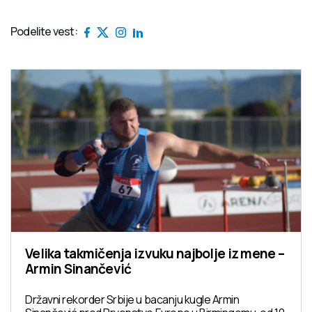
Podelite vest:
Velika takmičenja izvuku najbolje iz mene –
Armin Sinančević
Državni rekorder Srbije u bacanju kugle Armin