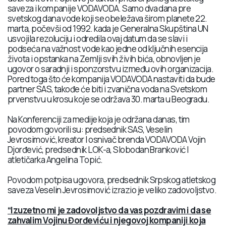
saveza i kompanije VODAVODA. Samo dva dana pre
svetskog dana vode koji se obeležava širom planete 22.
marta, počevši od 1992. kada je Generalna Skupština UN
usvojila rezoluciju i odredila ovaj datum da se slavi i
podseća na važnost vode kao jedne od ključnih esencija
života i opstanka na Zemlji svih živih bića, obnovljen je
ugovor o saradnji i sponzorstvu između ovih organizacija.
Pored toga što će kompanija VODAVODA nastaviti da bude
partner SAS, takođe će biti i zvanična voda na Svetskom
prvenstvu u krosu koje se održava 30. marta u Beogradu.
Na Konferenciji za medije koja je održana danas, tim
povodom govorili su: predsednik SAS, Veselin
Jevrosimović, kreator I osnivač brenda VODAVODA Vojin
Djorđević, predsednik LOK-a, Slobodan Branković I
atletičarka Angelina Topić.
Povodom potpisa ugovora, predsednik Srpskog atletskog
saveza Veselin Jevrosimović izrazio je veliko zadovoljstvo.
“
Izuzetno mi je zadovoljstvo da vas pozdravim i da se
zahvalim Vojinu Đorđeviću i njegovoj kompaniji koja