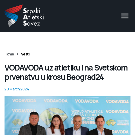
>
Home
Vesti
VODAVODA uz atletiku i na Svetskom
prvenstvu u krosu Beograd24
20 March 2024