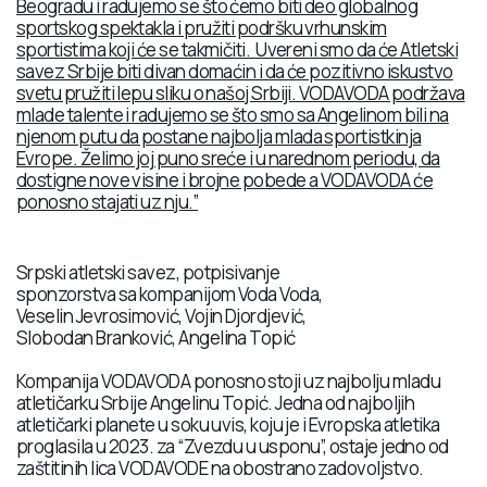
Beogradu i radujemo se što ćemo biti deo globalnog
sportskog spektakla i pružiti podršku vrhunskim
sportistima koji će se takmičiti. Uvereni smo da će Atletski
savez Srbije biti divan domaćin i da će pozitivno iskustvo
svetu pružiti lepu sliku o našoj Srbiji. VODAVODA podržava
mlade talente i radujemo se što smo sa Angelinom bili na
njenom putu da postane najbolja mlada sportistkinja
Evrope. Želimo joj puno sreće i u narednom periodu, da
dostigne nove visine i brojne pobede a VODAVODA će
ponosno stajati uz nju.”
Srpski atletski savez, potpisivanje
sponzorstva sa kompanijom Voda Voda,
Veselin Jevrosimović, Vojin Djordjević,
Slobodan Branković, Angelina Topić
Kompanija VODAVODA ponosno stoji uz najbolju mladu
atletičarku Srbije Angelinu Topić. Jedna od najboljih
atletičarki planete u soku uvis, koju je i Evropska atletika
proglasila u 2023. za “Zvezdu u usponu”, ostaje jedno od
zaštitinih lica VODAVODE na obostrano zadovoljstvo.