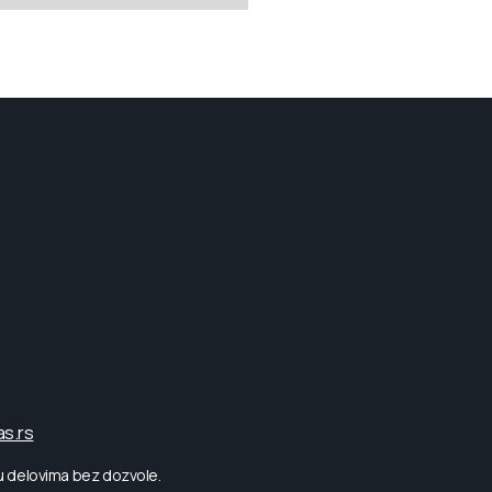
as.rs
 u delovima bez dozvole.