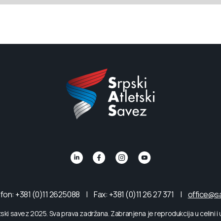
fon: +381 (0)11 2625088
|
Fax: +381 (0)11 26 27 371
|
office@s
tski savez 2025. Sva prava zadržana. Zabranjena je reprodukcija u celini i