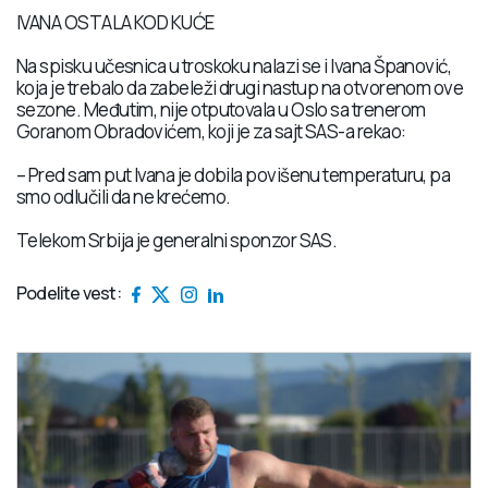
IVANA OSTALA KOD KUĆE
Na spisku učesnica u troskoku nalazi se i Ivana Španović,
koja je trebalo da zabeleži drugi nastup na otvorenom ove
sezone. Međutim, nije otputovala u Oslo sa trenerom
Goranom Obradovićem, koji je za sajt SAS-a rekao:
– Pred sam put Ivana je dobila povišenu temperaturu, pa
smo odlučili da ne krećemo.
Telekom Srbija je generalni sponzor SAS.
Podelite vest: