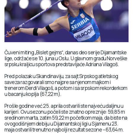
Čuveni miting „Bislet gejms“, danas deo serije Dijamantske
lige, održaće se 10. juna u Oslu. U glavnom gradu Norveške
srpsku kraljicu sportova predstavljaće Adriana Vilagoš.
Pred polazak u Skandinaviju, za sajt Srpskog atletskog
saveza razgovarali smo najpre sa njenom majkom i
trenerom Đerđi Vilagoš, a potom i sa srpskom rekorderkom
u bacanju koplja (67,22 m).
Prošle godine već 25. aprila ostvarili ste najveću daljinu u
karijeri. Ovu sezonu počeli ste znatno opreznije: 59,85 m
sredinom marta, zatim 59,22 m početkom maja, da biste na
ovogodišnjem debiju u Dijamantskoj ligi u Sjamenu 23.
maja ostvarili trenutno najbolji rezultat sezone – 63,64 m.