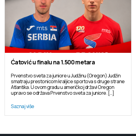
Ćatović u finalu na 1.500 metara
Prvenstvo sveta za juniore u Judžinu (Oregon) Judžin
smatraju prestonicom kraljice sportova s druge strane
Atlantika. U ovom gradu u američkoj državi Oregon
upravo se održava Prvenstvo sveta za juniore. […]
Saznaj više