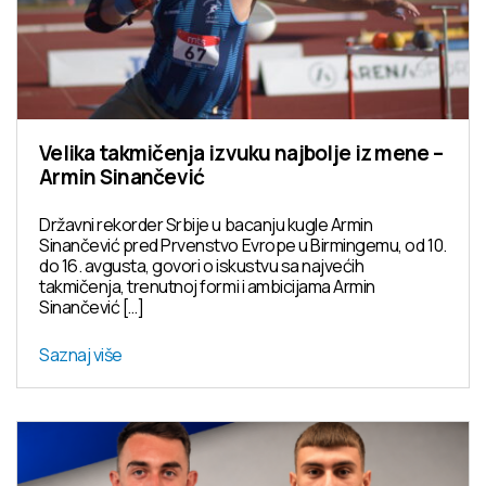
Velika takmičenja izvuku najbolje iz mene –
Armin Sinančević
Državni rekorder Srbije u bacanju kugle Armin
Sinančević pred Prvenstvo Evrope u Birmingemu, od 10.
do 16. avgusta, govori o iskustvu sa najvećih
takmičenja, trenutnoj formi i ambicijama Armin
Sinančević […]
Saznaj više