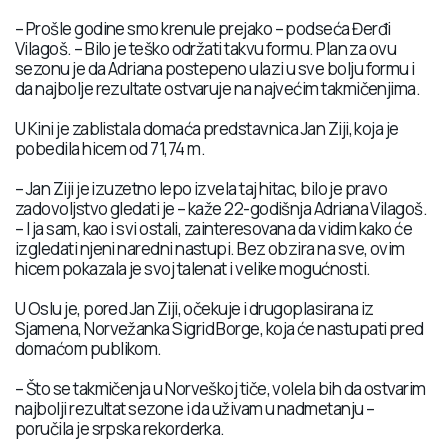
– Prošle godine smo krenule prejako – podseća Đerđi
Vilagoš. – Bilo je teško održati takvu formu. Plan za ovu
sezonu je da Adriana postepeno ulazi u sve bolju formu i
da najbolje rezultate ostvaruje na najvećim takmičenjima.
U Kini je zablistala domaća predstavnica Jan Ziji, koja je
pobedila hicem od 71,74 m.
– Jan Ziji je izuzetno lepo izvela taj hitac, bilo je pravo
zadovoljstvo gledati je – kaže 22-godišnja Adriana Vilagoš.
– I ja sam, kao i svi ostali, zainteresovana da vidim kako će
izgledati njeni naredni nastupi. Bez obzira na sve, ovim
hicem pokazala je svoj talenat i velike mogućnosti.
U Oslu je, pored Jan Ziji, očekuje i drugoplasirana iz
Sjamena, Norvežanka Sigrid Borge, koja će nastupati pred
domaćom publikom.
– Što se takmičenja u Norveškoj tiče, volela bih da ostvarim
najbolji rezultat sezone i da uživam u nadmetanju –
poručila je srpska rekorderka.