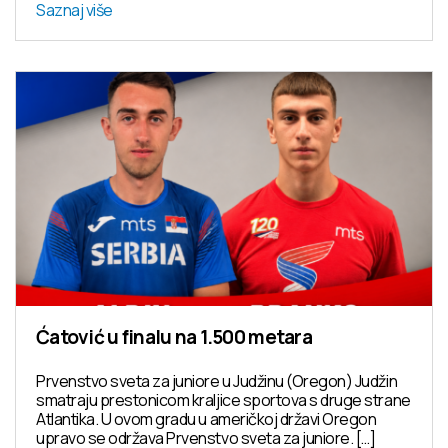
Saznaj više
Ćatović u finalu na 1.500 metara
Prvenstvo sveta za juniore u Judžinu (Oregon) Judžin
smatraju prestonicom kraljice sportova s druge strane
Atlantika. U ovom gradu u američkoj državi Oregon
upravo se održava Prvenstvo sveta za juniore. […]