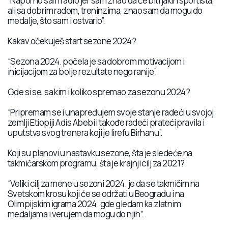
“Naporno sam radio jer sam znao da će biti jakih sportista,
ali sa dobrim radom, treninzima, znao sam da mogu do
medalje, što sam i ostvario”.
Kakav očekuješ start sezone 2024?
“Sezona 2024. počela je sa dobrom motivacijom i
inicijacijom za bolje rezultate nego ranije”.
Gde si se, sa kim i koliko spremao za sezonu 2024?
“Pripremam se i unapređujem svoje stanje radeći u svojoj
zemlji Etiopiji Adis Abebi i takođe radeći prateći pravila i
uputstva svog trenera koji je Iirefu Birhanu”.
Koji su planovi u nastavku sezone, šta je sledeće na
takmičarskom programu, šta je krajnji cilj za 2021?
“Veliki cilj za mene u sezoni 2024. je da se takmičim na
Svetskom krosu koji će se održati u Beogradu i na
Olimpijskim igrama 2024. gde gledam ka zlatnim
medaljama i verujem da mogu do njih”.