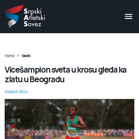
>
Home
Vesti
Vicešampion sveta u krosu gleda ka
zlatu u Beogradu
11 March 2024