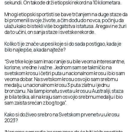
sekundi. On takođe drži etiopski rekord na 10 kilometara.
Mnogi etiopski sportisti se bave trčanjem na duge staze da
bi promenili svoje živote, a čim dođu do novca, počinju da
ulažu kako bi stekli više bogatstva i statusa. Aregavi ne žuri
da to učini, on sanja staze i svetske rekorde.
Koliko ti je znače uspesi koje si do sada postigao, kada je
bilo najlepše, a kada najteže?
“Sve trke koje sam imao ranije su bile veoma interesantne,
korisne, vredne i važne. Jednom sam se takmičio na
svetskom krosu i četiri puta u nacionalnom krosu i bio sam
veoma dobar. Na svetskom krosu osvojio sam srebrnu
medalju, u nacionalnom krosu 3 puta zlatnu i jednu
bronzanu. Na šampionatu sveta u krosu u Australiji, staza
je bila teška, ali na kraju sam osvojio srebrnu medalju i bio
sam zaista srećan zbog toga”.
Kako si doživeo srebro na Svetskom prvenetvu u krosu
2023?