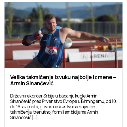
Velika takmičenja izvuku najbolje iz mene –
Armin Sinančević
Državni rekorder Srbije u bacanju kugle Armin
Sinančević pred Prvenstvo Evrope u Birmingemu, od 10.
do 16. avgusta, govori o iskustvu sa najvećih
takmičenja, trenutnoj formi i ambicijama Armin
Sinančević […]