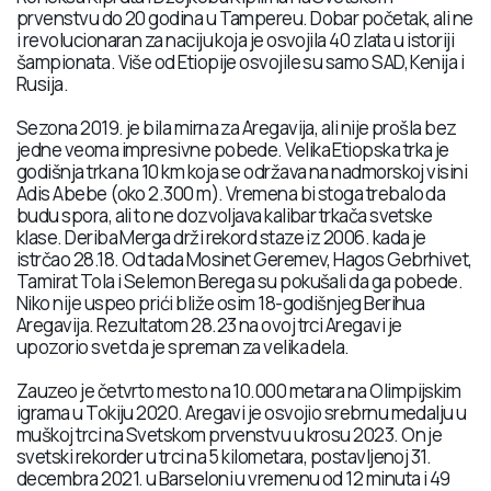
prvenstvu do 20 godina u Tampereu. Dobar početak, ali ne
i revolucionaran za naciju koja je osvojila 40 zlata u istoriji
šampionata. Više od Etiopije osvojile su samo SAD, Kenija i
Rusija.
Sezona 2019. je bila mirna za Aregavija, ali nije prošla bez
jedne veoma impresivne pobede. Velika Etiopska trka je
godišnja trka na 10 km koja se održava na nadmorskoj visini
Adis Abebe (oko 2.300 m). Vremena bi stoga trebalo da
budu spora, ali to ne dozvoljava kalibar trkača svetske
klase. Deriba Merga drži rekord staze iz 2006. kada je
istrčao 28.18. Od tada Mosinet Geremev, Hagos Gebrhivet,
Tamirat Tola i Selemon Berega su pokušali da ga pobede.
Niko nije uspeo prići bliže osim 18-godišnjeg Berihua
Aregavija. Rezultatom 28.23 na ovoj trci Aregavi je
upozorio svet da je spreman za velika dela.
Zauzeo je četvrto mesto na 10.000 metara na Olimpijskim
igrama u Tokiju 2020. Aregavi je osvojio srebrnu medalju u
muškoj trci na Svetskom prvenstvu u krosu 2023. On je
svetski rekorder u trci na 5 kilometara, postavljenoj 31.
decembra 2021. u Barseloni u vremenu od 12 minuta i 49