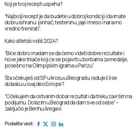
Koji je tvoj recept uspeha?
“Najbolji recept je da budete u dobroj kondiciji i da imate
dobru ishranu: pirinač, testeninu, jaje i meso i naravno
vredno trenirati”.
Kako atletski vidiš 2024?
“Biće dobro i nadam se da ćemo videti dobre rezultate i
nove jake trkače koji će se pojaviti u borbama za medalje,
posebno na Olimpijskim igrama u Parizu”.
Šta očekuješ od SP u krosu u Beogradu, raduješ li se
dolasku u ovaj deo Evrope?
“Očekujem da ostvarim dobar rezultat i da treku završim na
podijumu. Dolazim u Beograd da dam sve od sebe” –
zaključio je Berihu Aregavi.
Podelite vest: