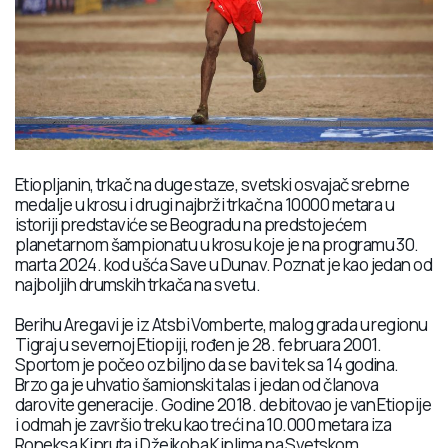
Etiopljanin, trkač na duge staze, svetski osvajač srebrne
medalje u krosu i drugi najbrži trkač na 10000 metara u
istoriji predstaviće se Beogradu na predstojećem
planetarnom šampionatu u krosu koje je na programu 30.
marta 2024. kod ušća Save u Dunav. Poznat je kao jedan od
najboljih drumskih trkača na svetu.
Berihu Aregavi je iz Atsbi Vomberte, malog grada u regionu
Tigraj u severnoj Etiopiji, rođen je 28. februara 2001.
Sportom je počeo ozbiljno da se bavi tek sa 14 godina.
Brzo ga je uhvatio šamionski talas i jedan od članova
darovite generacije. Godine 2018. debitovao je van Etiopije
i odmah je završio treku kao treći na 10.000 metara iza
Roneksa Kipruta i Džejkoba Kiplima na Svetskom