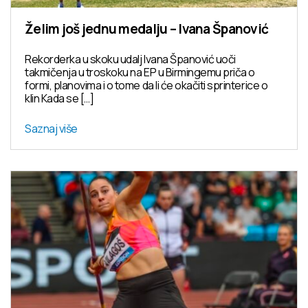
Želim još jednu medalju – Ivana Španović
Rekorderka u skoku udalj Ivana Španović uoči
takmičenja u troskoku na EP u Birmingemu priča o
formi, planovima i o tome da li će okačiti sprinterice o
klin Kada se […]
Saznaj više