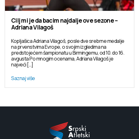
Cilj mi je da bacim najdalje ove sezone –
Adriana Vilagoš
Kopljašica Adriana Vilagoš, posle dve srebrne medalje
na prvenstvima Evrope, o svojim izgledima na
predstojećem šampionatu u Birmingemu, od 10. do 16.
avgusta Po mnogim ocenama, Adriana Vilagoš je
najveći […]
Saznaj više