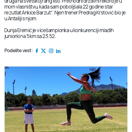
druga na svetskoj rang listi. Prethodni državni rekord je u
mom vlasništvu, kada sam poboljšala 22 godine star
rezutlat Ankice Barzut“. Njen trener Predrag Krstović bio je
u Antaliji s njom.
Dunja Eremić je vicešampionka u konkurenciji mlađih
juniorki na 5 km sa 23:52.
Podelite vest: