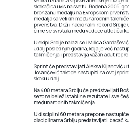
Velika uzdanica srpske atletike je i Angeli
skakačica uvis na svetu. Rođena 2005. godi
bronzanu medalju na Evropskom prvenstvu
medalja sa velikih međunarodnih takmičenj
prvenstva. Drži i nacionalni rekord Srbije
čime se svrstala među vodeće atletičarke 
U ekipi Srbije nalazi se i Milica Gardaševi
udalj poslednjih godina, koja je već nast
takmičenja i predstavlja važan adut repre
Sprint će predstavljati Aleksa Kijanović u 
Jovančević takođe nastupiti na ovoj sprint
skoku udalj.
Na 400 metara Srbiju će predstavljati Bošk
sezona beleži stabilne rezultate i sve če
međunarodnih takmičenja.
U disciplini 60 metara prepone nastupiće
disciplinama Srbiju predstavljati bacač k