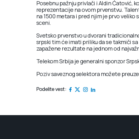
Posebnu pažnju privlači i Aldin Ćatović, ko
reprezentacije na ovom prvenstvu. Talent
na 1500 metara i pred njim je prvo veliko
sceni.
Svetsko prvenstvo u dvorani tradicionalno
srpski tim će imati priliku da se takmiči s
zapažene rezultate na jednom od najvažni
Telekom Srbija je generalni sponzor Srps
Poziv saveznog selektora možete preuze
Podelite vest: