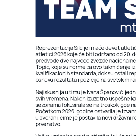
Reprezentacija Srbije imaće devet atleti
atletici 2026 koje će biti održano od 20. d
predvode dve najveće zvezde nacionalne s
Topić, koje su norme za ovo takmičenje i
kvalifikacionih standarda, dok su ostali 
osnovu rezultata i pozicije na svetskim ra
Najiskusnija u timu je Ivana Španović, jedn
svih vremena. Nakon izuzetno uspešne kari
sezonama fokusirala se na troskok, gde na
Početkom 2026. godine ostvarila je izvan
u dvorani, čime je postavila novi državni 
prvenstvo.