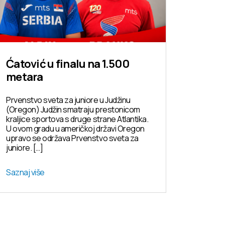
Ćatović u finalu na 1.500
metara
Prvenstvo sveta za juniore u Judžinu
(Oregon) Judžin smatraju prestonicom
kraljice sportova s druge strane Atlantika.
U ovom gradu u američkoj državi Oregon
upravo se održava Prvenstvo sveta za
juniore. […]
Saznaj više