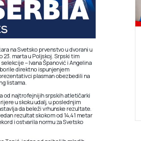
čara na Svetsko prvenstvo u dvorani u
o 23. marta u Poljskoj. Srpski tim
elekcije – Ivana Španović i Angelina
zborile direktno ispunjenjem
reprezentativci plasman obezbedili na
ng listama.
a od najtrofejnijih srpskih atletičarki
jere u skoku udalj, u poslednjim
stavlja da beleži vrhunske rezultate.
redan rezultat skokom od 14,41 metar
rekord i ostvarila normu za Svetsko