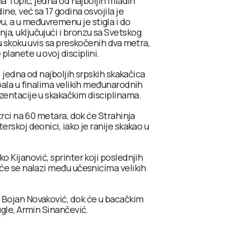
na Topić, jedna od najboljih mladih
ne, već sa 17 godina osvojila je
, a u međuvremenu je stigla i do
a, uključujući i bronzu sa Svetskog
 u skoku uvis sa preskočenih dva metra,
planete u ovoj disciplini.
ć, jedna od najboljih srpskih skakačica
upala u finalima velikih međunarodnih
zentacije u skakačkim disciplinama.
trci na 60 metara, dok će Strahinja
erskoj deonici, iako je ranije skakao u
o Kijanović, sprinter koji poslednjih
šće se nalazi među učesnicima velikih
 Bojan Novaković, dok će u bacačkim
ugle, Armin Sinančević.