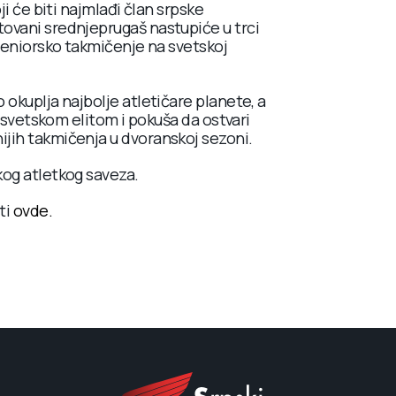
ji će biti najmlađi član srpske
ovani srednjeprugaš nastupiće u trci
 seniorsko takmičenje na svetskoj
 okuplja najbolje atletičare planete, a
a svetskom elitom i pokuša da ostvari
jih takmičenja u dvoranskoj sezoni.
kog atletkog saveza.
ti
ovde.