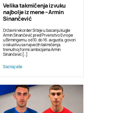
Velika takmičenja izvuku
najbolje iz mene – Armin
Sinančević
Državni rekorder Srbije u bacanju kugle
Armin Sinančević pred Prvenstvo Evrope
u Birmingemu, od 10. do 16. avgusta, govori
o iskustvu sa najvećih takmičenja,
trenutnoj formi i ambicijama Armin
Sinančević […]
Saznaj više