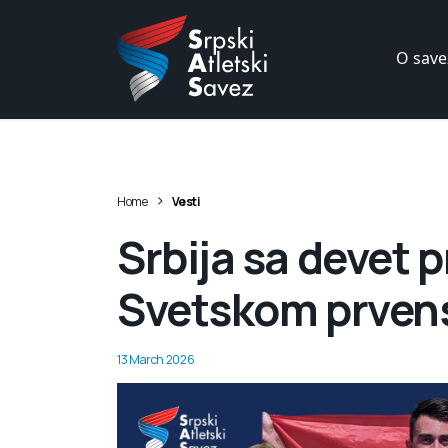
O save
>
Home
Vesti
Srbija sa devet 
Svetskom prvens
13 March 2026