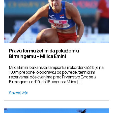
Pravu formu želim da pokažem u
Birmingemu – Milica Emini
Milica Emini, balkanska šampionka i rekorderka Srbije na
100 m prepone, o oporavku od povrede, tehničkim
rezervama i očekivanjima pred Prvenstvo Evrope u
Birmingemu, od 10. do 16. avgusta Milica […]
Saznaj više