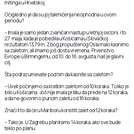
mitinga u Hrvatskoj.
Očigledno je da su joj takmičenja neophodna u ovom
periodu?
– Imala je samo jedan zvaničan nastup u letnjoj sezoni, i to
27. maja, kada je pobedila u Košicama u Slovačkoj
rezultatom 13,79 m. Zbog propuštenog Osla malo kasnimo
sa zaletom, ali imamo još dosta vremena. Prvenstvo
Evrope u Birmingemu, od 10. do 16. avgusta, naš je glavni
cilj.
Šta podrazumevate pod tim da kasnite sa zaletom?
– Uvek počinjemo sa kratkim zaletom od 10 koraka. Toliko je
bilo u Košicama. Još nije imala priliku da pređe na 12 koraka,
a da ne govorim o punom zaletu od 16 koraka.
Znači li to da će u Mariboru koristiti zalet od 12 koraka?
– Tako je. U Zagrebu planiramo 14 koraka, ako sve bude
teklo po planu.