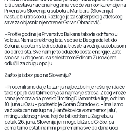
biti u sastavu nacionalnog tima, već će van konkurencije na
Prvenstvu Slovenije u subotu u Mariboru (Slovenija)
nastupiti u troskoku. Razloge je za sajt Srpskog atletskog
saveza objasnio njen trener Goran Obradović:
– Prošle godine je Prvenstvo Balkana takođe održano u
Volosu. Nema direktnog leta, već se iz Beograda leti do
Soluna, a potom sledi dodatna trosatna vožnja autobusom
do odredišta. Sve nam je to oduzelo dosta energije. Zato
smo se, u dogovoru sa selektorom Edinom Zukovićem,
odlučili za drugu opciju.
Zašto je izbor pao na Sloveniju?
– Procenili smo da je to za nju najbezbolnije rešenje i da će
tako spojiti dva takmičenja sa najmanje stresa. Zbog viroze
Ivana je morala da preskoči miting Dijamantske lige, održan
10. juna u Oslu – podsetio je Goran Obradović. – Imali smo
već zakazan nastup na „Hanžekovićevom memorijalu“,
mitingu zlatnog nivoa, koji će biti održan u Zagrebu u
petak, 26. juna. Slovenija je mnogo bliža od Grčke, pa
ćemo tamo ostati na mini pripremama sve do dana uoči