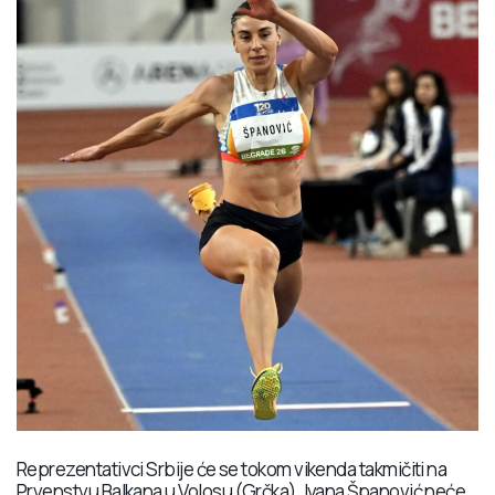
Reprezentativci Srbije će se tokom vikenda takmičiti na
Prvenstvu Balkana u Volosu (Grčka). Ivana Španović neće