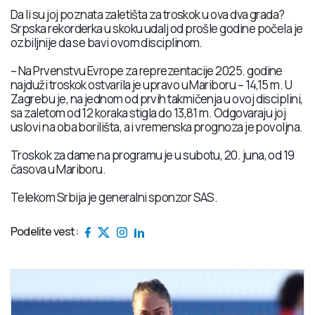
Da li su joj poznata zaletišta za troskok u ova dva grada?
Srpska rekorderka u skoku udalj od prošle godine počela je
ozbiljnije da se bavi ovom disciplinom.
– Na Prvenstvu Evrope za reprezentacije 2025. godine
najduži troskok ostvarila je upravo u Mariboru – 14,15 m. U
Zagrebu je, na jednom od prvih takmičenja u ovoj disciplini,
sa zaletom od 12 koraka stigla do 13,81 m. Odgovaraju joj
uslovi na oba borilišta, a i vremenska prognoza je povoljna.
Troskok za dame na programu je u subotu, 20. juna, od 19
časova u Mariboru.
Telekom Srbija je generalni sponzor SAS.
Podelite vest: