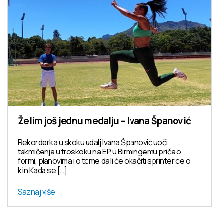
Želim još jednu medalju – Ivana Španović
Rekorderka u skoku udalj Ivana Španović uoči
takmičenja u troskoku na EP u Birmingemu priča o
formi, planovima i o tome da li će okačiti sprinterice o
klin Kada se […]
Saznaj više