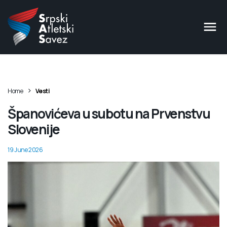
>
Home
Vesti
Španovićeva u subotu na Prvenstvu
Slovenije
19 June 2026