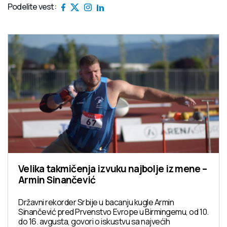
Podelite vest:
Velika takmičenja izvuku najbolje iz mene –
Armin Sinančević
Državni rekorder Srbije u bacanju kugle Armin
Sinančević pred Prvenstvo Evrope u Birmingemu, od 10.
do 16. avgusta, govori o iskustvu sa najvećih