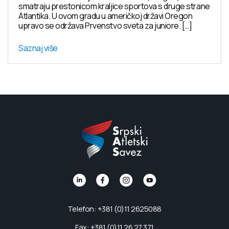
smatraju prestonicom kraljice sportova s druge strane
Atlantika. U ovom gradu u američkoj državi Oregon
upravo se održava Prvenstvo sveta za juniore. […]
Saznaj više
Telefon: +381 (0)11 2625088
Fax: +381 (0)11 26 27 371