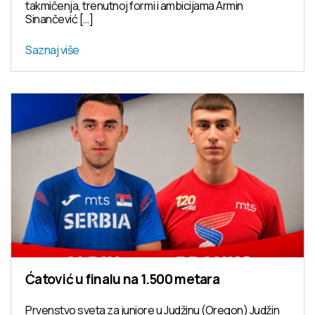
takmičenja, trenutnoj formi i ambicijama Armin
Sinančević […]
Saznaj više
Ćatović u finalu na 1.500 metara
Prvenstvo sveta za juniore u Judžinu (Oregon) Judžin