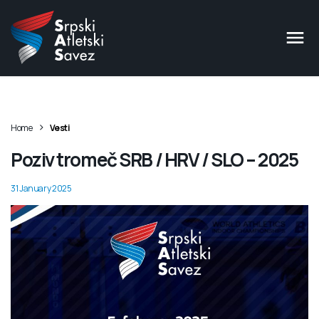
>
Home
Vesti
Poziv tromeč SRB / HRV / SLO – 2025
31 January 2025