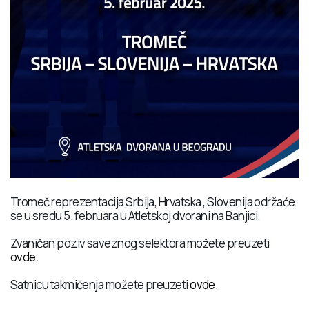
Tromeč reprezentacija Srbija, Hrvatska , Slovenija održaće
se u sredu 5. februara u Atletskoj dvorani na Banjici.
Zvaničan poziv saveznog selektora možete preuzeti
ovde.
Satnicu takmičenja možete preuzeti
ovde.