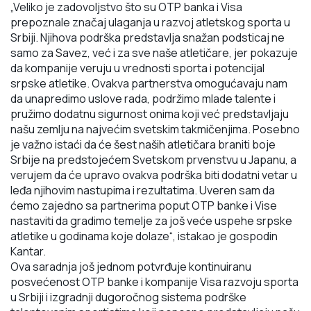
„Veliko je zadovoljstvo što su OTP banka i Visa
prepoznale značaj ulaganja u razvoj atletskog
sporta u
Srbiji. Njihova podrška predstavlja snažan podsticaj ne
samo za Savez, već i za sve naše
atletičare, jer pokazuje
da kompanije veruju u vrednosti sporta i potencijal
srpske atletike. Ovakva
partnerstva omogućavaju nam
da unapredimo uslove rada, podržimo mlade talente i
pružimo
dodatnu sigurnost onima koji već predstavljaju
našu zemlju na najvećim svetskim takmičenjima.
Posebno
je važno istaći da će šest naših atletičara braniti boje
Srbije na predstojećem Svetskom
prvenstvu u Japanu, a
verujem da će upravo ovakva podrška biti dodatni vetar u
leđa njihovim
nastupima i rezultatima. Uveren sam da
ćemo zajedno sa partnerima poput OTP banke i Vise
nastaviti da gradimo temelje za još veće uspehe srpske
atletike u godinama koje dolaze“
, istakao je gospodin
Kantar.
Ova saradnja još jednom potvrđuje kontinuiranu
posvećenost OTP banke i kompanije Visa razvoju sporta
u Srbiji i izgradnji dugoročnog sistema podrške