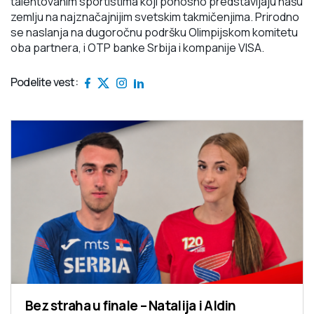
talentovanim sportistima koji ponosno predstavljaju našu
zemlju na najznačajnijim svetskim takmičenjima. Prirodno
se naslanja na dugoročnu podršku Olimpijskom komitetu
oba partnera, i OTP banke Srbija i kompanije VISA.
Podelite vest:
Bez straha u finale – Natalija i Aldin