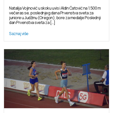
Natalija Vojinović u skoku uvis i Aldin Ćatović na 1.500 m
večeras se, poslednjeg dana Prvenstva sveta za
juniore u Judžinu (Oregon), bore za medalje Poslednji
dan Prvenstva sveta za […]
Saznaj više