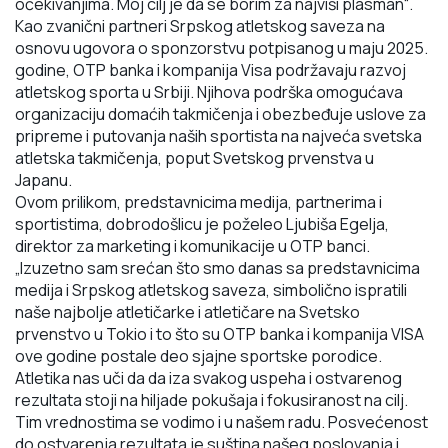
očekivanjima. Moj cilj je da se borim za najviši plasman“.
Kao zvanični partneri Srpskog atletskog saveza na
osnovu ugovora o sponzorstvu potpisanog u maju 2025.
godine, OTP banka i kompanija Visa podržavaju razvoj
atletskog sporta u Srbiji. Njihova podrška omogućava
organizaciju domaćih takmičenja i obezbeđuje uslove za
pripreme i putovanja naših sportista na najveća svetska
atletska takmičenja, poput Svetskog prvenstva u
Japanu.
Ovom prilikom, predstavnicima medija, partnerima i
sportistima, dobrodošlicu je poželeo
Ljubiša Egelja,
direktor za marketing i komunikacije u OTP banci
.
„Izuzetno sam srećan što smo danas sa predstavnicima
medija i Srpskog atletskog saveza,
simbolično ispratili
naše najbolje atletičarke i atletičare na Svetsko
prvenstvo u Tokio i to što su
OTP banka i kompanija VISA
ove godine postale deo sjajne sportske porodice.
Atletika nas uči da
da iza svakog uspeha i ostvarenog
rezultata stoji na hiljade pokušaja i fokusiranost na cilj.
Tim
vrednostima se vodimo i u našem radu. Posvećenost
do ostvarenja rezultata je suština našeg
poslovanja i