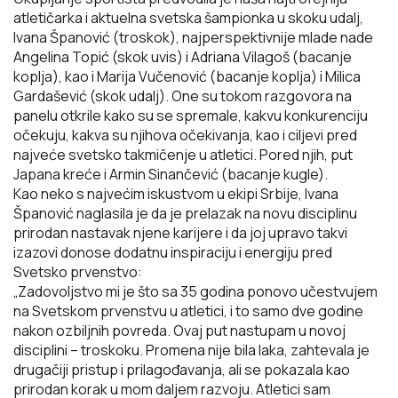
atletičarka i aktuelna svetska šampionka u skoku udalj,
Ivana
Španović (troskok)
, najperspektivnije mlade nade
Angelina Topić (skok uvis)
i
Adriana Vilagoš (bacanje
koplja), kao i
Marija Vučenović (bacanje koplja) i Milica
Gardašević
(skok udalj).
One su tokom razgovora na
panelu otkrile kako su se spremale, kakvu konkurenciju
očekuju, kakva su njihova očekivanja, kao i ciljevi pred
najveće svetsko takmičenje u atletici. Pored njih, put
Japana kreće i
Armin Sinančević (bacanje kugle)
.
Kao neko s najvećim iskustvom u ekipi Srbije, Ivana
Španović naglasila je da je prelazak na novu disciplinu
prirodan nastavak njene karijere i da joj upravo takvi
izazovi donose dodatnu inspiraciju i energiju pred
Svetsko prvenstvo:
„Zadovoljstvo mi je što sa 35 godina ponovo učestvujem
na Svetskom prvenstvu u atletici, i to
samo dve godine
nakon ozbiljnih povreda. Ovaj put nastupam u novoj
disciplini – troskoku.
Promena nije bila laka, zahtevala je
drugačiji pristup i prilagođavanja, ali se pokazala kao
prirodan
korak u mom daljem razvoju. Atletici sam