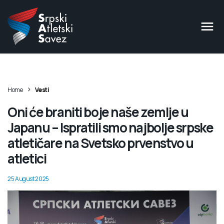
>
Home
Vesti
Oni će braniti boje naše zemlje u
Japanu – Ispratili smo najbolje srpske
atletičare na Svetsko prvenstvo u
atletici
25 August 2025