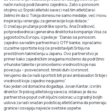
način na koji podržavamo zajednicu. Zato s ponosom
stojimo uz Srpski atletski savez
i naš tim atletičara i
želimo im da iz Tokija donesu ne samo medalje, već i novu
inspiraciju i energiju
za generacije koje dolaze.“
O značaju pružanja podrške sportu,
Ana Drašković,
potpredsednica i generalna direktorka
kompanije Visa za
jugoistočnu Evropu
, izjavila je:
“Danas sa ponosom,
zajedno sa našim
partnerima iz OTP banke, ispraćamo
izuzetne sportiste koji će predstavljati Srbiju na
prestižnom
takmičenju u Japanu. Ovo partnerstvo je
primer kako zajedničkim snagama možemo da podržimo
vrhunske talente i promovišemo vrednosti koje nas
povezuju – posvećenost, timski duh i
izvrsnost.
Verujemo da će naši sportisti biti pravi ambasadori Srbije i
vrednosti koje zajedno
negujemo”.
Kao jedan od domaćina događaja,
Jovan Kantar, izvršni
direktor Srpskog atletskog saveza
, istakao je da su
partnerstva poput ovih ključni oslonac u izgradnji boljih
uslova za rad i snažan podsticaj atletičarima da pomeraju
granice i osvajaju najveće svetske uspehe.