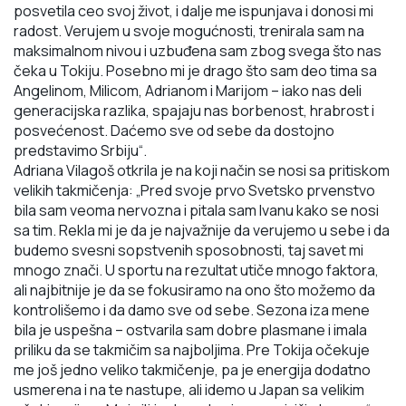
posvetila ceo svoj život, i dalje me ispunjava i donosi mi
radost. Verujem u svoje mogućnosti, trenirala sam na
maksimalnom nivou i uzbuđena sam zbog
svega što nas
čeka u Tokiju. Posebno mi je drago što sam deo tima sa
Angelinom, Milicom,
Adrianom i Marijom – iako nas deli
generacijska razlika, spajaju nas borbenost, hrabrost i
posvećenost. Daćemo sve od sebe da dostojno
predstavimo Srbiju“.
Adriana Vilagoš otkrila je na koji način se nosi sa pritiskom
velikih takmičenja:
„Pred svoje prvo
Svetsko prvenstvo
bila sam veoma nervozna i pitala sam Ivanu kako se nosi
sa tim. Rekla mi je da
je najvažnije da verujemo u sebe i da
budemo svesni sopstvenih sposobnosti, taj savet mi
mnogo
znači. U sportu na rezultat utiče mnogo faktora,
ali najbitnije je da se fokusiramo na ono što
možemo da
kontrolišemo i da damo sve od sebe. Sezona iza mene
bila je uspešna – ostvarila sam
dobre plasmane i imala
priliku da se takmičim sa najboljima. Pre Tokija očekuje
me još jedno
veliko takmičenje, pa je energija dodatno
usmerena i na te nastupe, ali idemo u Japan sa velikim