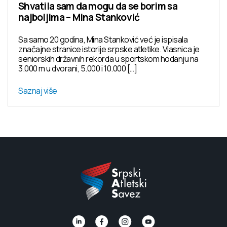
Shvatila sam da mogu da se borim sa
najboljima – Mina Stanković
Sa samo 20 godina, Mina Stanković već je ispisala
značajne stranice istorije srpske atletike. Vlasnica je
seniorskih državnih rekorda u sportskom hodanju na
3.000 m u dvorani, 5.000 i 10.000 […]
Saznaj više