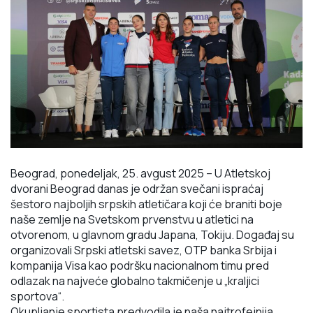
Beograd, ponedeljak, 25. avgust 2025
–
U Atletskoj
dvorani Beograd danas je održan svečani
ispraćaj
šestoro najboljih srpskih atletičara koji će braniti boje
naše zemlje na Svetskom
prvenstvu u atletici na
otvorenom, u glavnom gradu Japana, Tokiju. Događaj su
organizovali
Srpski atletski savez, OTP banka Srbija i
kompanija Visa kao podršku nacionalnom timu pred
odlazak na najveće globalno takmičenje u „kraljici
sportova“.
Okupljanje sportista predvodila je naša najtrofejnija