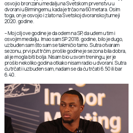
osvojio bronzanu medalju na Svetskom prvenstvu u
dvorani u Birmingemu, kada je trčao na 60 metara. Osim
toga, on je osvojio i zlato na Svetskoj dvoranskoj turneji
2020. godine.
– Moj cilj ove godine je da odem na SP, da uđem u tim i
osvojim medalju. Imao sam SP 2018. godine, bilo je dugo,
uzbuđen sam što sam se takmičio tamo. Sutra otvaram
sezonu, prvi put trčim, prošle godine je sezona bila dobra,
ali je mogla biti bolja. Nisam bio u svom treningu, jer je
prošlo nekoliko godina otkako nisam radio u dvorani. Sutra
ću trčati i uzbuđen sam, nadam se da ću trčati 6.50 ili bar
6.40.