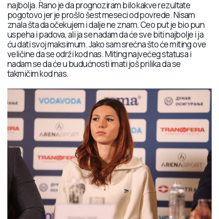
najbolja. Rano je da prognoziram bilo kakve rezultate
pogotovo jer je prošlo šest meseci od povrede. Nisam
znala šta da očekujem i dalje ne znam. Ceo put je bio pun
uspeha i padova, ali ja se nadam da će sve biti najbolje i ja
ću dati svoj maksimum. Jako sam srećna što će miting ove
veličine da se održi kod nas. Miting najvećeg statusa i
nadam se da će u budućnosti imati još prilika da se
takmičim kod nas.