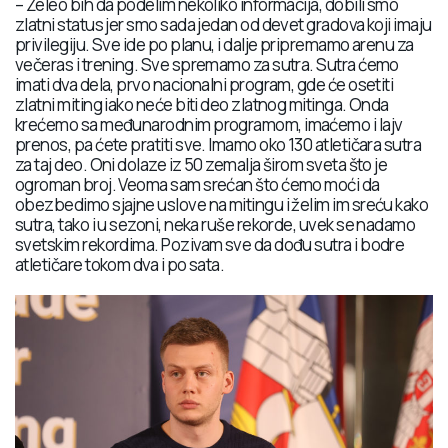
– Želeo bih da podelim nekoliko informacija, dobili smo
zlatni status jer smo sada jedan od devet gradova koji imaju
privilegiju. Sve ide po planu, i dalje pripremamo arenu za
večeras i trening. Sve spremamo za sutra. Sutra ćemo
imati dva dela, prvo nacionalni program, gde će osetiti
zlatni miting iako neće biti deo zlatnog mitinga. Onda
krećemo sa međunarodnim programom, imaćemo i lajv
prenos, pa ćete pratiti sve. Imamo oko 130 atletičara sutra
za taj deo. Oni dolaze iz 50 zemalja širom sveta što je
ogroman broj. Veoma sam srećan što ćemo moći da
obezbedimo sjajne uslove na mitingu i želim im sreću kako
sutra, tako i u sezoni, neka ruše rekorde, uvek se nadamo
svetskim rekordima. Pozivam sve da dođu sutra i bodre
atletičare tokom dva i po sata.