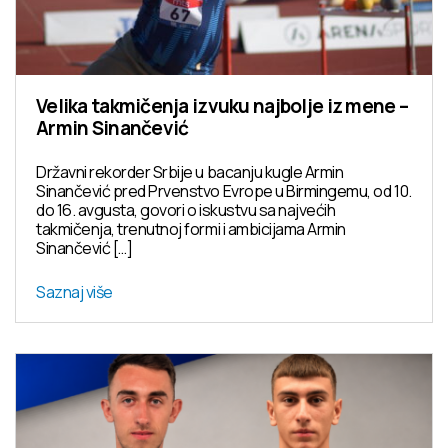
Velika takmičenja izvuku najbolje iz mene –
Armin Sinančević
Državni rekorder Srbije u bacanju kugle Armin
Sinančević pred Prvenstvo Evrope u Birmingemu, od 10.
do 16. avgusta, govori o iskustvu sa najvećih
takmičenja, trenutnoj formi i ambicijama Armin
Sinančević […]
Saznaj više