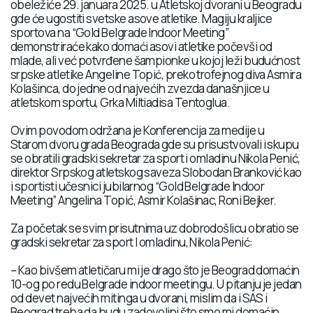
obeležiće 29. januara 2025. u Atletskoj dvorani u Beogradu
gde će ugostiti svetske asove atletike. Magiju kraljice
sportova na “Gold Belgrade Indoor Meeting”
demonstriraće kako domaći asovi atletike počevši od
mlade, ali već potvrđene šampionke u kojoj leži budućnost
srpske atletike Angeline Topić, preko trofejnog diva Asmira
Kolašinca, do jedne od najvećih zvezda današnjice u
atletskom sportu, Grka Miltiadisa Tentoglua.
Ovim povodom održana je Konferencija za medije u
Starom dvoru grada Beograda gde su prisustvovali i skupu
se obratili gradski sekretar za sport i omladinu Nikola Penić,
direktor Srpskog atletskog saveza Slobodan Branković kao
i sportisti učesnici jubilarnog “Gold Belgrade Indoor
Meeting” Angelina Topić, Asmir Kolašinac, Roni Bejker.
Za početak se svim prisutnima uz dobrodošlicu obratio se
gradski sekretar za sport I omladinu, Nikola Penić:
– Kao bivšem atletičaru mi je drago što je Beograd domaćin
10-og po redu Belgrade indoor meetingu. U pitanju je jedan
od devet najvećih mitinga u dvorani, mislim da i SAS i
Beograd treba da budu zadovoljni što smo mi domaćin.