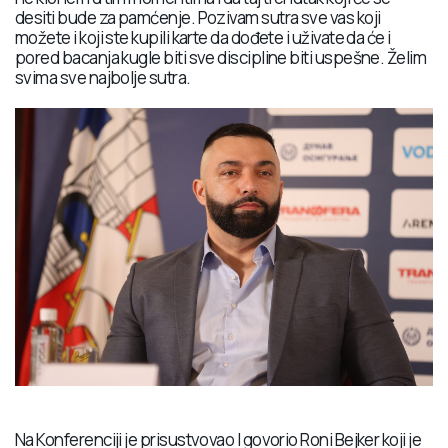
desiti bude za pamćenje. Pozivam sutra sve vas koji
možete i koji ste kupili karte da dođete i uživate da će i
pored bacanja kugle biti sve discipline biti uspešne. Želim
svima sve najbolje sutra.
Na Konferenciji je prisustvovao I govorio Roni Bejker koji je