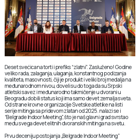
Deset svećica na torti i prefiks “zlatni”. Zasluženo! Godine
veliko rada, zalaganja, ulaganja, konstantnog podizanja
kvaliteta, masovnosti, čiji je produkt i veliki broj medalja na
međunarodnom nivou, doveli su do toga da su Srpski
atletski savez i međunarodno takmičenje u dvorani u
Beogradu dobili status koji ima samo devet zemalja sveta.
Od strane krovne organizacije Svetske atletike na listi
serije mitinga sa pridevom zlatan od 2025. nalazi se i
“Belgrade Indoor Meeting”, što je naš glavni grad svrstao
među svega devet elitnih dvoranskih mitinga na svetu.
Prvu deceniju postojanja „Belgrade Indoor Meeting”