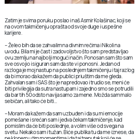
Zatim je svima poruku poslao i naš Asmir Kolašinac, koji se
na ovom takmičenju oprašta od svoje duge i uspešne
karijere.
– Želeo bih da se zahvalim na divnim rečima i Nikoli na
uvodu. Bila mi je čast i zadovoljstvo što sam predstavljao
ovu zemlju na najbolji mogući način. Ponosan sam što sam
sve osvojio i siguran sam da ste vi ponosni. Jedan od
razloga je moj nastup na poslednjem takmičenju i taj razlog
da bi morao da kažem da publici priuštim da me gleda.
Zahvalan sam i SAS što je napredovao i trudio se, meni će
biti privilegija da sutra nastupam i zajedno smo se potrudili
da bar tih 50 odsto navija samo za mene. Možda sam malo
sebičan, ali tako će biti…
– Moram da kažem da sam uzbuđen i da su mi emocije
pomešane i srećan sam i jedva čekam takmičenje, kad
pomislim da će biti poslednje, a volim više od svega na
svetu. Nekako sam i tužan. Biće publika tu da me iznese, da
ne klonem u tim momentima i da taj trenutak koji će se