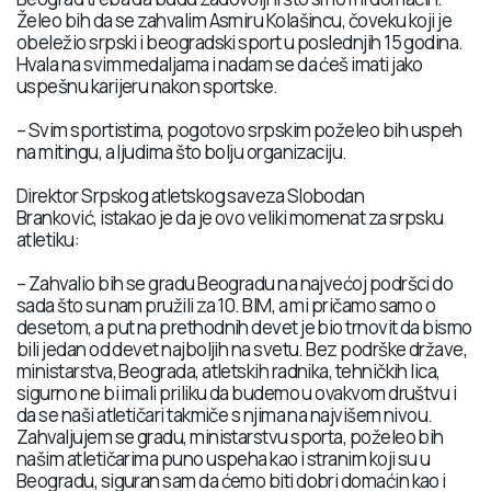
Želeo bih da se zahvalim Asmiru Kolašincu, čoveku koji je
obeležio srpski i beogradski sport u poslednjih 15 godina.
Hvala na svim medaljama i nadam se da ćeš imati jako
uspešnu karijeru nakon sportske.
– Svim sportistima, pogotovo srpskim poželeo bih uspeh
na mitingu, a ljudima što bolju organizaciju.
Direktor Srpskog atletskog saveza Slobodan
Branković, istakao je da je ovo veliki momenat za srpsku
atletiku:
– Zahvalio bih se gradu Beogradu na najvećoj podršci do
sada što su nam pružili za 10. BIM, a mi pričamo samo o
desetom, a put na prethodnih devet je bio trnovit da bismo
bili jedan od devet najboljih na svetu. Bez podrške države,
ministarstva, Beograda, atletskih radnika, tehničkih lica,
sigurno ne bi imali priliku da budemo u ovakvom društvu i
da se naši atletičari takmiče s njima na najvišem nivou.
Zahvaljujem se gradu, ministarstvu sporta, poželeo bih
našim atletičarima puno uspeha kao i stranim koji su u
Beogradu, siguran sam da ćemo biti dobri domaćin kao i