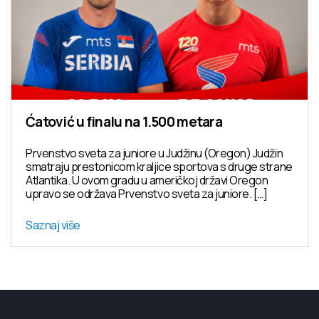
Ćatović u finalu na 1.500 metara
Prvenstvo sveta za juniore u Judžinu (Oregon) Judžin
smatraju prestonicom kraljice sportova s druge strane
Atlantika. U ovom gradu u američkoj državi Oregon
upravo se održava Prvenstvo sveta za juniore. […]
Saznaj više