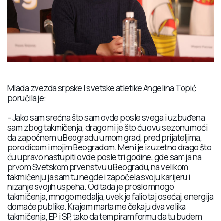
Mlada zvezda srpske I svetske atletike Angelina Topić
poručila je:
– Jako sam srećna što sam ovde posle svega i uzbuđena
sam zbog takmičenja, drago mi je što ću ovu sezonu moći
da započnem u Beogradu u mom grad, pred prijateljima,
porodicom i mojim Beogradom. Meni je izuzetno drago što
ću upravo nastupiti ovde posle tri godine, gde sam ja na
prvom Svetskom prvenstvu u Beogradu, na velikom
takmičenju ja sam tu negde i započela svoju karijeru i
nizanje svojih uspeha. Od tada je prošlo mnogo
takmičenja, mnogo medalja, uvek je falio taj osećaj, energija
domaće publike. Krajem marta me čekaju dva velika
takmičenja, EP i SP, tako da tempiram formu da tu budem