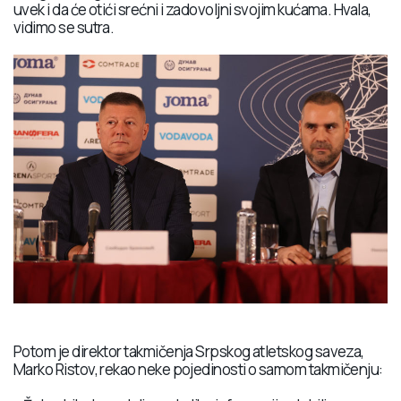
uvek i da će otići srećni i zadovoljni svojim kućama. Hvala,
vidimo se sutra.
Potom je direktor takmičenja Srpskog atletskog saveza,
Marko Ristov, rekao neke pojedinosti o samom takmičenju: