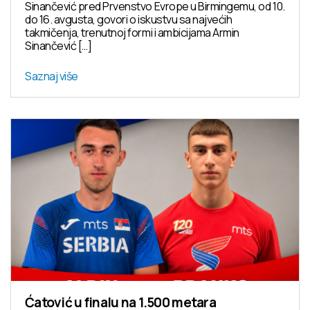
Sinančević pred Prvenstvo Evrope u Birmingemu, od 10.
do 16. avgusta, govori o iskustvu sa najvećih
takmičenja, trenutnoj formi i ambicijama Armin
Sinančević […]
Saznaj više
Ćatović u finalu na 1.500 metara