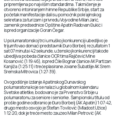
pripremljena po najvišim standardima. Takmičenje je
otvoreno intoniranjem himne Republike Srbije, start za
početak manifestacije dali su pomoćnik pokrajinskog
sekretara za turizam i privredu Vojvodine Milan Jarić,
zamenik predsednice Opštine Apatin Radovan Đukić i
ispred organizacije Goran Čegar.
U polumaratonskoj trci u muškoj konkurenciji ubedljivo je
trijumfovao domaći predstavnik Đuro Borbelj rezultatom 1
sat 07 minuta i 42 sekunde, u ženskoj konkurenciji takođe
ubedljiva pobeda članice OCR tima Rajičević Mine
Kosanović (1:19:46), ispred Čile Bognar članice AK Partizan
Kanjiža (1:25:11) i trećeplasirane Jovane Šubatlije AK Srem
Sremska Mitrovica (1:27:39).
Ovogodišnje izdanje Apatinskog Dunavskog
polumaratona koje se nalazi u globalnom kalendaru
Svetske atletike, bodovano je za Prvenstvo Srbije u
polumaratonu za seniore i seniorke. Šampionsku titulu od
prošle godine odbranio je Đuro Borbelj (AK Apatin) 1:07:42,
drugo mesto osvojio je Stefan Tovilović (Mladost Užice)
1:12:20, dok je treće mesto zauzeo Milan Petrović (AK