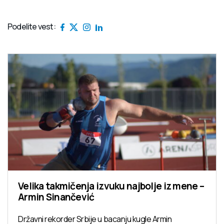
Podelite vest:
Velika takmičenja izvuku najbolje iz mene –
Armin Sinančević
Državni rekorder Srbije u bacanju kugle Armin