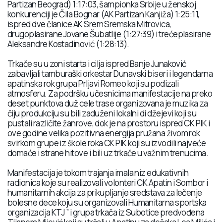
Partizan Beograd) 1:17:03, šampionka Srbije u ženskoj
konkurenciji je Čila Bognar (AK Partizan Kanjiža) 1:25:11,
ispred dve članice AK Srem Sremska Mitrovica,
drugoplasirane Jovane Šubatlije (1:27:39) i trećeplasirane
Aleksandre Kostadinović (1:28:13).
Trkače su u zoni starta i cilja ispred Banje Junaković
zabavljali tamburaški orkestar Dunavski biseri i legendarna
apatinska rok grupa Prljavi Romeo koji su podizali
atmosferu. Za podršku učesnicima manifestacije na preko
deset punktova duž cele trase organizovana je muzika za
čiju produkciju su bili zaduženi lokalni di džejevi koji su
pustali različite žanrove, dok je na prostoru ispred CK PIK i
ove godine velika pozitivna energija pružana živom rok
svirkom grupe iz škole roka CK PIK koji su izvodili najveće
domaće i strane hitove i bili uz trkače u važnim trenucima.
Manifestacija je tokom trajanja imala niz edukativnih
radionica koje su realizovali volonteri CK Apatin i Sombor i
humanitarnih akcija za prikupljanje sredstava za lečenje
bolesne dece koju su organizovali Humanitarna sportska
organizacija KTJ ” i grupa trkača iz Subotice predvođena