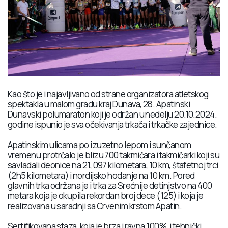
Kao što je i najavljivano od strane organizatora atletskog
spektakla u malom gradu kraj Dunava, 28. Apatinski
Dunavski polumaraton koji je održan u nedelju 20.10.2024.
godine ispunio je sva očekivanja trkača i trkačke zajednice.
Apatinskim ulicama po izuzetno lepom i sunčanom
vremenu protrčalo je blizu 700 takmičara i takmičarki koji su
savladali deonice na 21, 097 kilometara, 10 km, štafetnoj trci
(2h5 kilometara) i nordijsko hodanje na 10 km. Pored
glavnih trka održana je i trka za Srećnije detinjstvo na 400
metara koja je okupila rekordan broj dece (125) i koja je
realizovana u saradnji sa Crvenim krstom Apatin.
Sertifikovana staza, koja je brza i ravna 100%, i tehnički