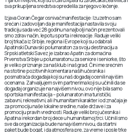
Tijanom Mijović koji su trčali u Apatinu za dečaka Lea Milića i
sva prikupljena sredstva opredelila za njegovo lečenje.
Izjava Goran Čegar osnivač manifestacije: Izuzetno sam
srećan i zadovoljan da je manifestacija nastavila svoju
tradiciju sada već 28 godinu na najbolji način prezentovali
smo zdrav način, lepotu sporta i rekreacije. Raduje veliki
broj trkača iz Srbije, regiona i Evrope koji su odabrali
Apatinski Dunavski polumaraton za svoju destinaciju a
Srpski atletski Savez je izabrao Apatin za domaćina
Prvenstva Srbije u polumaratonu za seniore i seniorke, što
je veliko priznanje za naš klub i naš grad. Čini me srećnim
na stotine pozitivnih komentara naših učesnika i
posmatrača događaja koji su naš događaj ocenili najvišim
ocenama. Zahvaljujem svim partnerima koji su učinili da se
događaj organizuje na najvišem nivou, ovo nije bila samo
sportska manifestacija – polumaraton ima turistički,
zabavni, rekreativni, ali i humanitarni karakter i od značaja je
za promociju naše lokalne sredine, naše države i za
promociju pravih vrednosti. Raduje veliki broj učesnika i
Apatina i rekordan broj dece u humanitarnoj trci. Učinili smo
sve da organizacija bude na najvišem nivou, da startni
paket bude bogat, i da atmosfera pre, za vreme i posle trke