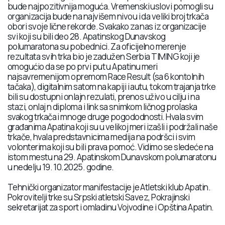
bude najpozitivnija moguća. Vremenski uslovi pomogli su
organizacija bude na najvišem nivou i da veliki broj trkača
obori svoje lične rekorde. Svakako za nas iz organizacije
svi koji su bili deo 28. Apatinskog Dunavskog
polumaratona su pobednici. Za oficijelno merenje
rezultata svih trka bio je zadužen Serbia TIMING koji je
omogućio da se po prvi put u Apatinu meri
najsavremenijom opremom Race Result (sa 6 kontolnih
tačaka), digitalnim satom na kapiji i autu, tokom trajanja trke
bili su dostupni onlajn rezulati, prenos uživo u cilju i na
stazi, onlaj n diploma i link sa snimkom ličnog prolaska
svakog trkača i mnoge druge pogododnosti. Hvala svim
građanima Apatina koji su u velikoj meri izašli i podržali naše
trkače, hvala predstavnicima medija na podršci i svim
volonterima koji su bili prava pomoć. Vidimo se sledeće na
istom mestu na 29. Apatinskom Dunavskom polumaratonu
u nedelju 19. 10.2025. godine.
Tehnički organizator manifestacije je Atletski klub Apatin.
Pokrovitelji trke su Srpski atletski Savez, Pokrajinski
sekretarijat za sport i omladinu Vojvodine i Opština Apatin.