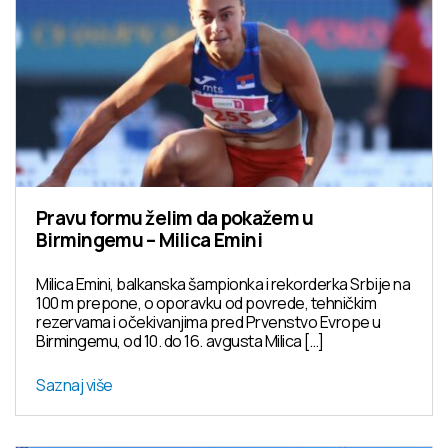
Pravu formu želim da pokažem u
Birmingemu – Milica Emini
Milica Emini, balkanska šampionka i rekorderka Srbije na
100 m prepone, o oporavku od povrede, tehničkim
rezervama i očekivanjima pred Prvenstvo Evrope u
Birmingemu, od 10. do 16. avgusta Milica […]
Saznaj više