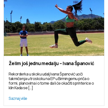
Želim još jednu medalju – Ivana Španović
Rekorderka u skoku udalj Ivana Španović uoči
takmičenja u troskoku na EP u Birmingemu priča o
formi, planovima i o tome da li će okačiti sprinterice o
klin Kada se […]
Saznaj više