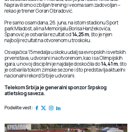
Napravili smo ozbiljan trening i veoma sam zadovoljan –
rekao je trener Goran Obradović.
Pre samo osam dana, 26. juna, na istom stadionu Sport
park Mladost, ali na Memorijalu Borisa Hanžekovića,
Španović je ostvarila rezultat od
14,25 m
, što je njen
najbolji rezultat na otvorenom u troskoku.
Osvajačica 15 medalja u skoku udalj sa evropskih i svetskih
prvenstava, u dvorani i na otvorenom, kao i sa Olimpijskih
igara, u novoj disciplini je najdalje doskočila do
14,41 m
, što
je ostvarila tokom zimske sezone i što predstavlja aktuelni
nacionalni rekord Srbije u dvorani.
Telekom Srbija je generalni sponzor Srpskog
atletskog saveza.
Podelite vest: