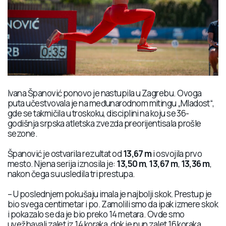
Ivana Španović ponovo je nastupila u Zagrebu. Ovoga
puta učestvovala je na međunarodnom mitingu „Mladost“,
gde se takmičila u troskoku, disciplini na koju se 36-
godišnja srpska atletska zvezda preorijentisala prošle
sezone.
Španović je ostvarila rezultat od
13,67 m
i osvojila prvo
mesto. Njena serija iznosila je:
13,50 m
,
13,67 m
,
13,36 m
,
nakon čega su usledila tri prestupa.
– U poslednjem pokušaju imala je najbolji skok. Prestup je
bio svega centimetar i po. Zamolili smo da ipak izmere skok
i pokazalo se da je bio preko 14 metara. Ovde smo
uvežbavali zalet iz 14 koraka, dok je pun zalet 16 koraka.