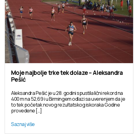
Moje najbolje trke tek dolaze – Aleksandra
Pešić
Aleksandra Pešić je u 28. godini spustila lični rekord na
400 m na 52,69 i u Birmingem odlazi sa uverenjem da je
to tek početak novog rezultatskog iskoraka Godine
provedene […]
Saznaj više