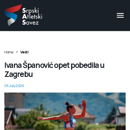
>
Home
Vesti
Ivana Španović opet pobedila u
Zagrebu
05 July 2026