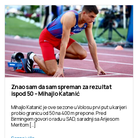
Znao sam da sam spreman za rezultat
ispod 50 – Mihajlo Katanić
Mihajlo Katanić je ove sezone u Volosu prvi put u karijeri
probio granicu od 50 na 400 m prepone. Pred
Birmingem govori o radu u SAD, saradnji sa Arijesom
Meritom […]