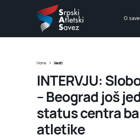
O save
>
Home
Vesti
INTERVJU: Slobo
– Beograd još j
status centra b
atletike