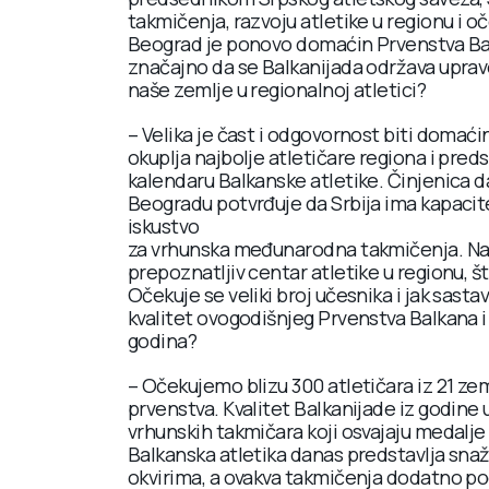
takmičenja, razvoju atletike u regionu i o
Beograd je ponovo domaćin Prvenstva Balka
značajno da se Balkanijada održava upravo u
naše zemlje u regionalnoj atletici?
– Velika je čast i odgovornost biti domaći
okuplja najbolje atletičare regiona i pred
kalendaru Balkanske atletike. Činjenica 
Beogradu potvrđuje da Srbija ima kapacite
iskustvo
za vrhunska međunarodna takmičenja. Naš
prepoznatljiv centar atletike u regionu, 
Očekuje se veliki broj učesnika i jak sast
kvalitet ovogodišnjeg Prvenstva Balkana i 
godina?
– Očekujemo blizu 300 atletičara iz 21 zem
prvenstva. Kvalitet Balkanijade iz godine 
vrhunskih takmičara koji osvajaju medalje
Balkanska atletika danas predstavlja sna
okvirima, a ovakva takmičenja dodatno pod