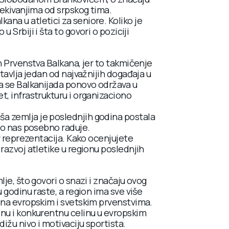
čekivanjima od srpskog tima.
na u atletici za seniore. Koliko je
 Srbiji i šta to govori o poziciji
n Prvenstva Balkana, jer to takmičenje
stavlja jedan od najvažnijih događaja u
da se Balkanijada ponovo održava u
t, infrastrukturu i organizaciono
a zemlja je poslednjih godina postala
što nas posebno raduje.
av reprezentacija. Kako ocenjujete
razvoj atletike u regionu poslednjih
lje, što govori o snazi i značaju ovog
u godinu raste, a region ima sve više
 na evropskim i svetskim prvenstvima.
žnu i konkurentnu celinu u evropskim
ižu nivo i motivaciju sportista.