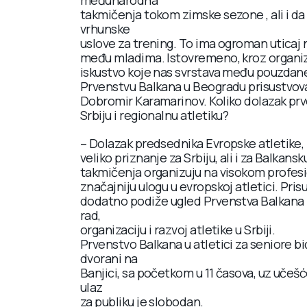
takmičenja tokom zimske sezone , ali i d
vrhunske
uslove za trening. To ima ogroman uticaj na
među mladima. Istovremeno, kroz organi
iskustvo koje nas svrstava među pouzdane
Prvenstvu Balkana u Beogradu prisustvova
Dobromir Karamarinov. Koliko dolazak prv
Srbiju i regionalnu atletiku?
– Dolazak predsednika Evropske atletike,
veliko priznanje za Srbiju, ali i za Balkans
takmičenja organizuju na visokom profesi
značajniju ulogu u evropskoj atletici. Pri
dodatno podiže ugled Prvenstva Balkana i
rad,
organizaciju i razvoj atletike u Srbiji.
Prvenstvo Balkana u atletici za seniore b
dvorani na
Banjici, sa početkom u 11 časova, uz učešć
ulaz
za publiku je slobodan.