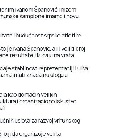
đenim Ivanom Španović i nizom
z vrhunske šampione imamo i novu
ltata i budućnost srpske atletike.
je Ivana Španović, ali i veliki broj
ene rezultate i kucaju na vrata
aje stabilnost reprezentaciji i uliva
nama imati značajnu ulogu u
sala kao domaćin velikih
uktura i organizaciono iskustvo
nu?
jučnih uslova za razvoj vrhunskog
rbiji da organizuje velika