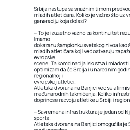
Srbija nastupa sa snažnim timom predvo
mladih atletičara. Koliko je važno što u
generaciju koja dolazi?
– To je izuzetno važno za kontinuitet rezu
Imamo
dokazanu šampionku svetskog nivoa kao što 
mladih atletičara koji već ostvaruju zapaž
evropske
scene. Ta kombinacija iskustva i mladosti d
optimizam da će Srbija i u narednim godi
regionalnoj i
evropskoj atletici.
Atletska dvorana na Banjici već se afirmi
međunarodnih takmičenja. Koliko infrastr
doprinose razvoju atletike u Srbiji i regio
– Savremena infrastruktura je jedan od kl
sporta.
Atletska dvorana na Banjici omogućila je S
međunarodna