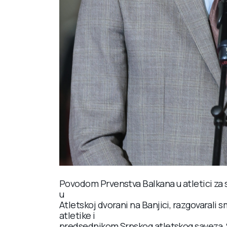
Povodom Prvenstva Balkana u atletici za s
u
Atletskoj dvorani na Banjici, razgovaral
atletike i
predsednikom Srpskog atletskog saveza,