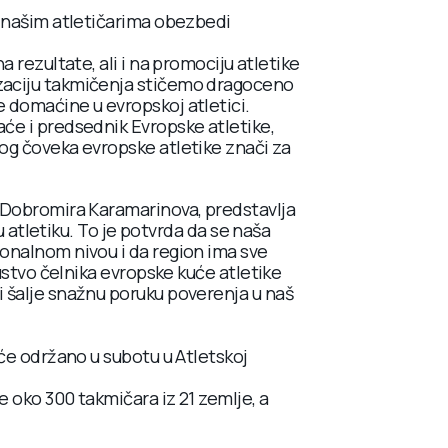
a našim atletičarima obezbedi
 rezultate, ali i na promociju atletike
zaciju takmičenja stičemo dragoceno
 domaćine u evropskoj atletici.
će i predsednik Evropske atletike,
og čoveka evropske atletike znači za
 Dobromira Karamarinova, predstavlja
ku atletiku. To je potvrda da se naša
onalnom nivou i da region ima sve
sustvo čelnika evropske kuće atletike
 šalje snažnu poruku poverenja u naš
iće održano u subotu u Atletskoj
e oko 300 takmičara iz 21 zemlje, a