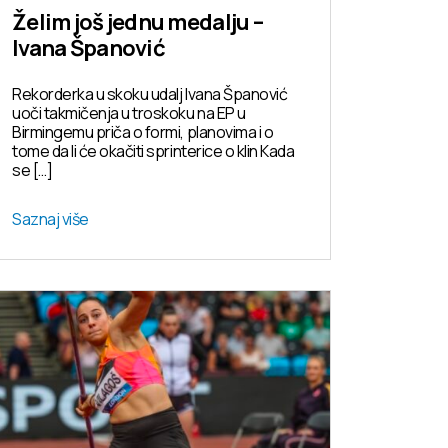
Želim još jednu medalju –
Ivana Španović
Rekorderka u skoku udalj Ivana Španović
uoči takmičenja u troskoku na EP u
Birmingemu priča o formi, planovima i o
tome da li će okačiti sprinterice o klin Kada
se […]
Saznaj više