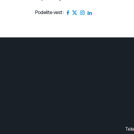
Podelite vest:
Tele