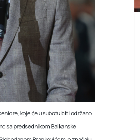
eniore, koje će u subotu biti održano
i smo sa predsednikom Balkanske
 Slobodanom Brankovićem, o značaju