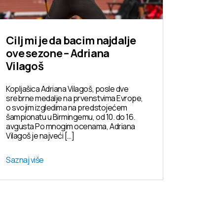
Cilj mi je da bacim najdalje
ove sezone – Adriana
Vilagoš
Kopljašica Adriana Vilagoš, posle dve
srebrne medalje na prvenstvima Evrope,
o svojim izgledima na predstojećem
šampionatu u Birmingemu, od 10. do 16.
avgusta Po mnogim ocenama, Adriana
Vilagoš je najveći […]
Saznaj više