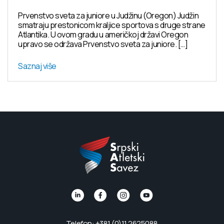
Prvenstvo sveta za juniore u Judžinu (Oregon) Judžin
smatraju prestonicom kraljice sportova s druge strane
Atlantika. U ovom gradu u američkoj državi Oregon
upravo se održava Prvenstvo sveta za juniore. […]
Saznaj više
Telefon: +381 (0)11 2625088