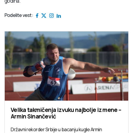
godina.“
Podelite vest:
Velika takmičenja izvuku najbolje iz mene –
Armin Sinančević
Državni rekorder Srbije u bacanju kugle Armin