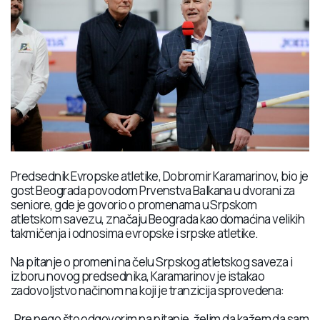
Predsednik Evropske atletike, Dobromir Karamarinov, bio je
gost Beograda povodom Prvenstva Balkana u dvorani za
seniore, gde je govorio o promenama u Srpskom
atletskom savezu, značaju Beograda kao domaćina velikih
takmičenja i odnosima evropske i srpske atletike.
Na pitanje o promeni na čelu Srpskog atletskog saveza i
izboru novog predsednika, Karamarinov je istakao
zadovoljstvo načinom na koji je tranzicija sprovedena:
„Pre nego što odgovorim na pitanje, želim da kažem da sam