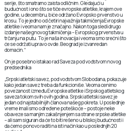
serije, što smatramo zaista odličnim. Gledajući u
budućnost i ono što se tiče evropske atletike, krajem ove
godine, u decembru, biće održano Evropsko prvenstvo u
krosu. To je jedno od četiri najvažnija takmičenja Evropske
atletike i veoma nam je značajno. Nakon toga sledi drugo
izdanje našeg novog takmičenja – Evropskog prvenstva u
trčanju na putu. To je naša inovacija i veoma smo srećni što
će se održati upravo ovde. Beograd je izvanredan
domaćin.“
On je posebno istakao rad Saveza pod vođstvom novog
predsednika:
„Srpski atletski savez, pod vođstvom Slobodana, pokazuje
kako jedan savez treba da funkcioniše. Veoma cenimo
povezanost između Evropske atletike i Srpskog atletskog
saveza tokom svih ovih godina. Srpski atletski savez je
jedan od najstabilnijih članova našeg pokreta. U poslednje
vreme imali smo određene poteškoće – postoje neke
obaveze sa manjim zakašnjenjem sa strane srpske atletike
– ali sam siguran da će to biti rešeno u bliskoj budućnosti i
da ćemo ponovo raditi na isti način kao u poslednjih 20