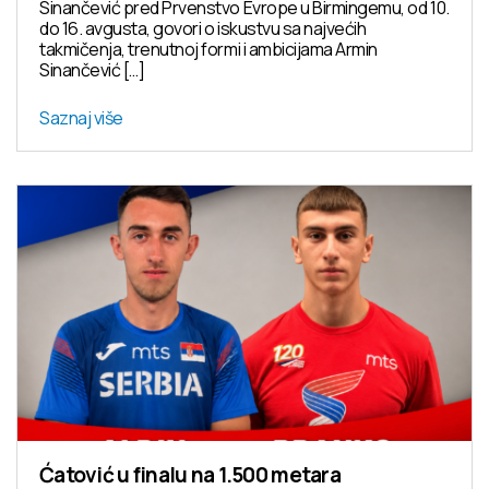
Sinančević pred Prvenstvo Evrope u Birmingemu, od 10.
do 16. avgusta, govori o iskustvu sa najvećih
takmičenja, trenutnoj formi i ambicijama Armin
Sinančević […]
Saznaj više
Ćatović u finalu na 1.500 metara