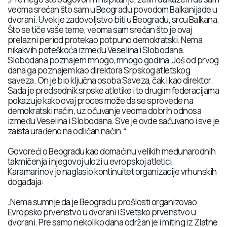
veoma srećan što sam u Beogradu povodom Balkanijade u
dvorani. Uvek je zadovoljstvo biti u Beogradu, srcu Balkana.
Što se tiče vaše teme, veoma sam srećan što je ovaj
prelazni period protekao potpuno demokratski. Nema
nikakvih poteškoća između Veselina i Slobodana.
Slobodana poznajem mnogo, mnogo godina. Još od prvog
dana ga poznajem kao direktora Srpskog atletskog
saveza. On je bio ključna osoba Saveza, čak i kao direktor.
Sada je predsednik srpske atletike i to drugim federacijama
pokazuje kako ovaj proces može da se sprovede na
demokratski način, uz očuvanje veoma dobrih odnosa
između Veselina i Slobodana. Sve je ovde sačuvano i sve je
zaista urađeno na odličan način.“
Govoreći o Beogradu kao domaćinu velikih međunarodnih
takmičenja i njegovoj ulozi u evropskoj atletici,
Karamarinov je naglasio kontinuitet organizacije vrhunskih
događaja:
„Nema sumnje da je Beograd u prošlosti organizovao
Evropsko prvenstvo u dvorani i Svetsko prvenstvo u
dvorani. Pre samo nekoliko dana održan je i miting iz Zlatne