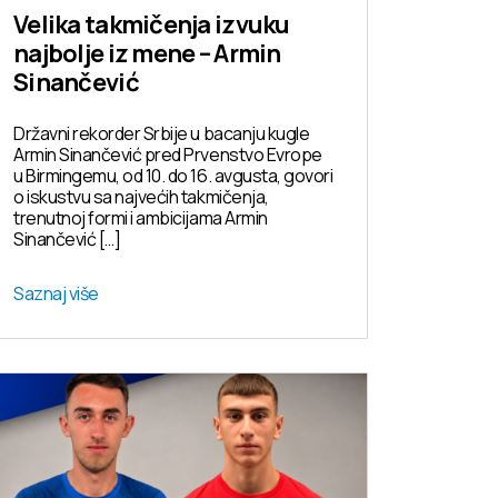
Velika takmičenja izvuku
najbolje iz mene – Armin
Sinančević
Državni rekorder Srbije u bacanju kugle
Armin Sinančević pred Prvenstvo Evrope
u Birmingemu, od 10. do 16. avgusta, govori
o iskustvu sa najvećih takmičenja,
trenutnoj formi i ambicijama Armin
Sinančević […]
Saznaj više