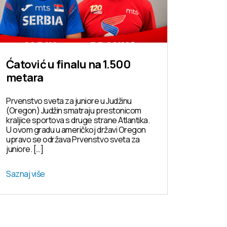
Ćatović u finalu na 1.500
metara
Prvenstvo sveta za juniore u Judžinu
(Oregon) Judžin smatraju prestonicom
kraljice sportova s druge strane Atlantika.
U ovom gradu u američkoj državi Oregon
upravo se održava Prvenstvo sveta za
juniore. […]
Saznaj više