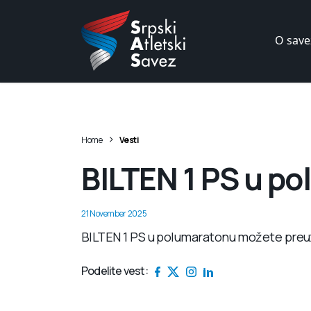
O save
>
Home
Vesti
BILTEN 1 PS u p
21 November 2025
BILTEN 1 PS u polumaratonu možete preu
Podelite vest: