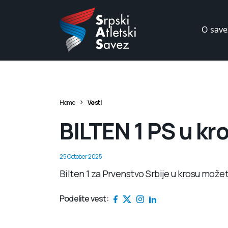
O save
>
Home
Vesti
BILTEN 1 PS u kr
25 October 2025
Bilten 1 za Prvenstvo Srbije u krosu može
Podelite vest: