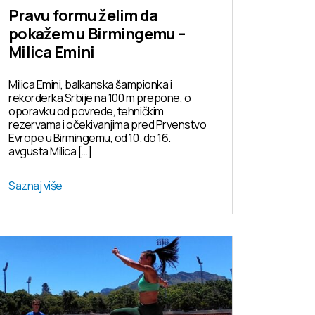
Pravu formu želim da
pokažem u Birmingemu –
Milica Emini
Milica Emini, balkanska šampionka i
rekorderka Srbije na 100 m prepone, o
oporavku od povrede, tehničkim
rezervama i očekivanjima pred Prvenstvo
Evrope u Birmingemu, od 10. do 16.
avgusta Milica […]
Saznaj više