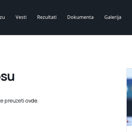
zu
Vesti
Rezultati
Dokumenta
Galerija
osu
te preuzeti
ovde.