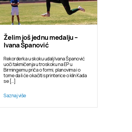
Želim još jednu medalju –
Ivana Španović
Rekorderka u skoku udalj Ivana Španović
uoči takmičenja u troskoku na EP u
Birmingemu priča o formi, planovima i o
tome da li će okačiti sprinterice o klin Kada
se […]
Saznaj više