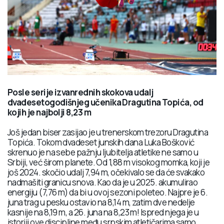
Posle serije izvanrednih skokova udalj
dvadesetogodišnjeg učenika Dragutina Topića, od
kojih je najbolji 8,23 m
Još jedan biser zasijao je u trenerskom trezoru Dragutina
Topića. Tokom dvadeset junskih dana Luka Bošković
skrenuo je na sebe pažnju ljubitelja atletike ne samo u
Srbiji, već širom planete. Od 1,88 m visokog momka, koji je
još 2024. skočio udalj 7,94 m, očekivalo se da će svakako
nadmašiti granicu snova. Kao da je u 2025. akumulirao
energiju (7,76 m) da bi u ovoj sezoni poleteo. Najpre je 6.
juna trag u pesku ostavio na 8,14 m, zatim dve nedelje
kasnije na 8,19 m, a 26. juna na 8,23 m! Ispred njega je u
istoriji ove discipline među srpskim atletičarima samo