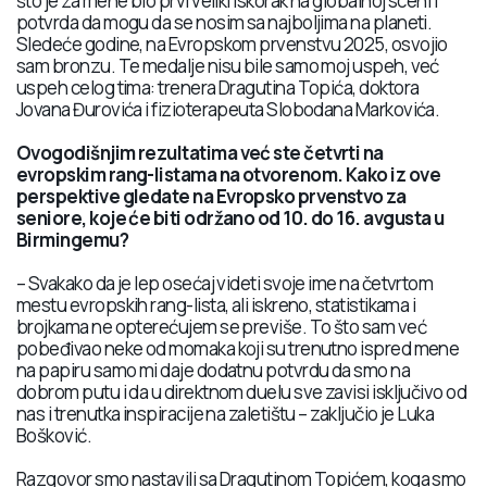
što je za mene bio prvi veliki iskorak na globalnoj sceni i
potvrda da mogu da se nosim sa najboljima na planeti.
Sledeće godine, na Evropskom prvenstvu 2025, osvojio
sam bronzu. Te medalje nisu bile samo moj uspeh, već
uspeh celog tima: trenera Dragutina Topića, doktora
Jovana Đurovića i fizioterapeuta Slobodana Markovića.
Ovogodišnjim rezultatima već ste četvrti na
evropskim rang-listama na otvorenom. Kako iz ove
perspektive gledate na Evropsko prvenstvo za
seniore, koje će biti održano od 10. do 16. avgusta u
Birmingemu?
– Svakako da je lep osećaj videti svoje ime na četvrtom
mestu evropskih rang-lista, ali iskreno, statistikama i
brojkama ne opterećujem se previše. To što sam već
pobeđivao neke od momaka koji su trenutno ispred mene
na papiru samo mi daje dodatnu potvrdu da smo na
dobrom putu i da u direktnom duelu sve zavisi isključivo od
nas i trenutka inspiracije na zaletištu – zaključio je Luka
Bošković.
Razgovor smo nastavili sa Dragutinom Topićem, koga smo