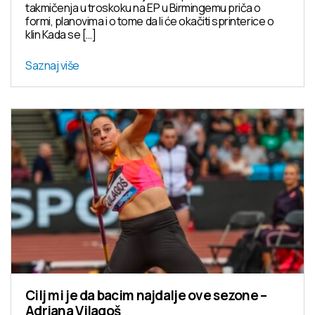
takmičenja u troskoku na EP u Birmingemu priča o
formi, planovima i o tome da li će okačiti sprinterice o
klin Kada se […]
Saznaj više
Cilj mi je da bacim najdalje ove sezone –
Adriana Vilagoš