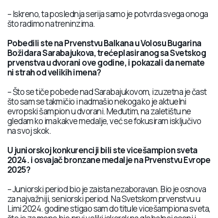
– Iskreno, ta poslednja serija samo je potvrda svega onoga
što radimo na treninzima.
Pobedili ste na Prvenstvu Balkana u Volosu Bugarina
Božidara Sarabajukova, trećeplasiranog sa Svetskog
prvenstva u dvorani ove godine, i pokazali da nemate
ni strah od velikih imena?
– Što se tiče pobede nad Sarabajukovom, izuzetna je čast
što sam se takmičio i nadmašio nekoga ko je aktuelni
evropski šampion u dvorani. Međutim, na zaletištu ne
gledam ko ima kakve medalje, već se fokusiram isključivo
na svoj skok.
U juniorskoj konkurenciji bili ste vicešampion sveta
2024. i osvajač bronzane medalje na Prvenstvu Evrope
2025?
– Juniorski period bio je zaista nezaboravan. Bio je osnova
za najvažniji, seniorski period. Na Svetskom prvenstvu u
Limi 2024. godine stigao sam do titule vicešampiona sveta,