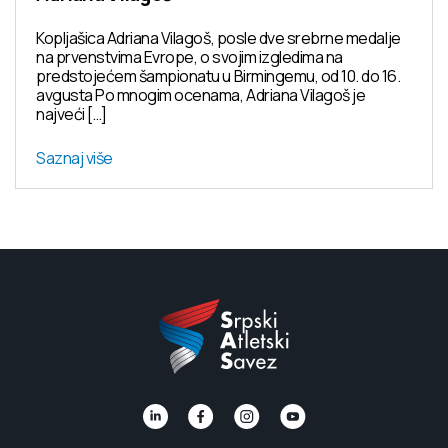
Kopljašica Adriana Vilagoš, posle dve srebrne medalje
na prvenstvima Evrope, o svojim izgledima na
predstojećem šampionatu u Birmingemu, od 10. do 16.
avgusta Po mnogim ocenama, Adriana Vilagoš je
najveći […]
Saznaj više