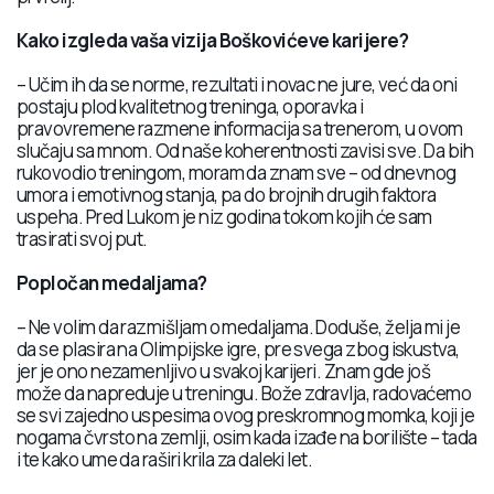
Kako izgleda vaša vizija Boškovićeve karijere?
– Učim ih da se norme, rezultati i novac ne jure, već da oni
postaju plod kvalitetnog treninga, oporavka i
pravovremene razmene informacija sa trenerom, u ovom
slučaju sa mnom. Od naše koherentnosti zavisi sve. Da bih
rukovodio treningom, moram da znam sve – od dnevnog
umora i emotivnog stanja, pa do brojnih drugih faktora
uspeha. Pred Lukom je niz godina tokom kojih će sam
trasirati svoj put.
Popločan medaljama?
– Ne volim da razmišljam o medaljama. Doduše, želja mi je
da se plasira na Olimpijske igre, pre svega zbog iskustva,
jer je ono nezamenljivo u svakoj karijeri. Znam gde još
može da napreduje u treningu. Bože zdravlja, radovaćemo
se svi zajedno uspesima ovog preskromnog momka, koji je
nogama čvrsto na zemlji, osim kada izađe na borilište – tada
i te kako ume da raširi krila za daleki let.