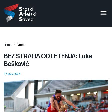
>
Home
Vesti
BEZ STRAHA OD LETENJA: Luka
Bošković
05 July 2026