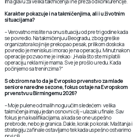
Ima glavu za velika takmičenja i ne preza od konkurencije.
Karakter pokazuje i na takmičenjima, ali i u životnim
situacijama?
– Verovatno mislite na onu situaciju od pre tri godine kada
se povredio. Na takmičenju u Beogradu, zbog greške
organizatora koji nije prekopao pesak, prilikom doskoka
povredio je meniskus i morao je na operaciju. Minut nakon
operacije pozvao me je i rekao: „Hvala što ste mi platili
operaciju, rekla mi je mama. Sve je prošlo u redu. Kada
počinjemo sa treninzima?“
S obzirom na to da je Evropsko prvenstvo za mlađe
seniore naredne sezone, fokus ostaje na Evropskom
prvenstvu u Birmingemu 2026?
– Moje pulene od malih nogu učim sledećem: velika
takmičenja imaju jedan osnovni cilj – ulazak u finale. Sav
fokus je na kvalifikacijama, a kada se one uspešno
prebrode, nebo je granica. Dakle, korak po korak. Maštanja i
strategiju za finale ostavljamo tek kada uspešno ostvarimo
prvi cilj.