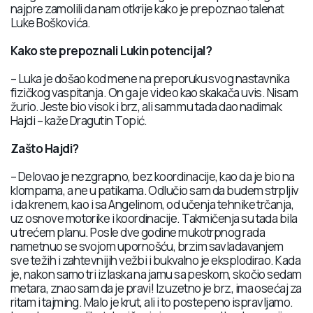
najpre zamolili da nam otkrije kako je prepoznao talenat
Luke Boškovića.
Kako ste prepoznali Lukin potencijal?
– Luka je došao kod mene na preporuku svog nastavnika
fizičkog vaspitanja. On ga je video kao skakača uvis. Nisam
žurio. Jeste bio visok i brz, ali sam mu tada dao nadimak
Hajdi – kaže Dragutin Topić.
Zašto Hajdi?
– Delovao je nezgrapno, bez koordinacije, kao da je bio na
klompama, a ne u patikama. Odlučio sam da budem strpljiv
i da krenem, kao i sa Angelinom, od učenja tehnike trčanja,
uz osnove motorike i koordinacije. Takmičenja su tada bila
u trećem planu. Posle dve godine mukotrpnog rada
nametnuo se svojom upornošću, brzim savladavanjem
sve težih i zahtevnijih vežbi i bukvalno je eksplodirao. Kada
je, nakon samo tri izlaska na jamu sa peskom, skočio sedam
metara, znao sam da je pravi! Izuzetno je brz, ima osećaj za
ritam i tajming. Malo je krut, ali i to postepeno ispravljamo.