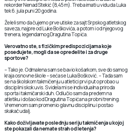
rekorder Nenad Stekić (8,45 m). Treba imati u vidu da Luka
tek 6. jula puni 20 godina.
Želeli smo da čujemo prve utiske za sajt Srpskog atletskog
saveza, najpre od Luke Boškovića, a potom i od njegovog
trenera, legendarnog Dragutina Topića.
Verovatno ste, s fizičkim predispozicijama koje
posedujete, mogli da se opredelite i za druge
sportove?
– Tako je. Odmalena sam se bavio košarkom, sve do samog
kraja osnovne škole – seća se Luka Bošković. – Tada sam
se na školskom takmičenju u atletici prvi put oprobao u
disciplini skok uvis. Svidela mi se individualna priroda
sporta i takmičarski duh. Odlučio sam da pređem na
atletiku i došao kod Dragutina Topića na probni trening.
Vremenom sam promenio glavnu disciplinu i postao
skakač udalj.
Kako doživljavate poslednju seriju takmičenja u kojoj
ste pokazali da nemate strah od letenja?