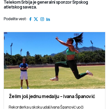
Telekom Srbija je generalni sponzor Srpskog
atletskog saveza.
Podelite vest:
Želim još jednu medalju – Ivana Španović
Rekorderka u skoku udalj Ivana Španović uoči