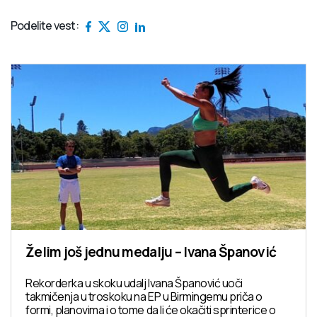
Podelite vest:
Želim još jednu medalju – Ivana Španović
Rekorderka u skoku udalj Ivana Španović uoči
takmičenja u troskoku na EP u Birmingemu priča o
formi, planovima i o tome da li će okačiti sprinterice o