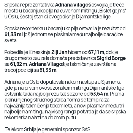
Srpska reprezentativka
Adriana Vilagoš
osvojila je treće
mesto u bacanju koplja na čuvenom mitingu „Bislet gejms“
u Oslu, šestoj stanici ovogodišnje Dijamantske lige.
Srpska rekorderka u bacanju koplja ostvarila je rezultat od
61,33 m
i još jednom se plasirala među najbolje bacačice
sveta.
Pobedila je Kineskinja
Ziji Jan
hicem od
67,11 m
, dok je
drugo mesto zauzela domaća predstavnica
Sigrid Borge
sa
61,92 m
.
Adriana Vilagoš
je takmičenje završila na
trećoj poziciji sa
61,33 m
.
Adriana je u Oslo doputovala nakon nastupa u Sjamenu,
gde je na prvom ovosezonskom mitingu Dijamantske lige
ostvarila tada najbolji rezultat sezone od
63,64 m
. Prema
planu njenog stručnog štaba, forma se tempira za
najvažnija takmičenja tokom leta, a novi plasman među tri
najbolje na mitingu najvišeg ranga potvrda je da se srpska
rekorderka nalazi na dobrom putu.
Telekom Srbija je generalni sponzor SAS.