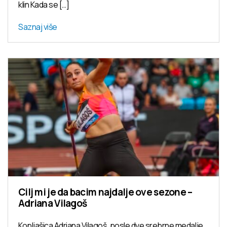
klin Kada se […]
Saznaj više
Cilj mi je da bacim najdalje ove sezone –
Adriana Vilagoš
Kopljašica Adriana Vilagoš, posle dve srebrne medalje