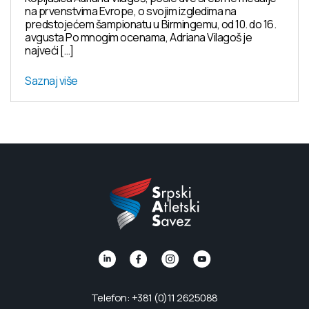
na prvenstvima Evrope, o svojim izgledima na
predstojećem šampionatu u Birmingemu, od 10. do 16.
avgusta Po mnogim ocenama, Adriana Vilagoš je
najveći […]
Saznaj više
Telefon: +381 (0)11 2625088