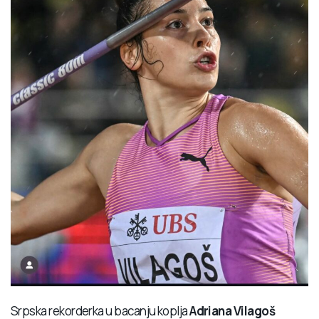
Srpska rekorderka u bacanju koplja
Adriana Vilagoš