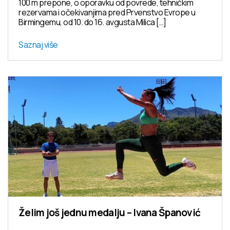
100 m prepone, o oporavku od povrede, tehničkim
rezervama i očekivanjima pred Prvenstvo Evrope u
Birmingemu, od 10. do 16. avgusta Milica […]
Saznaj više
Želim još jednu medalju – Ivana Španović