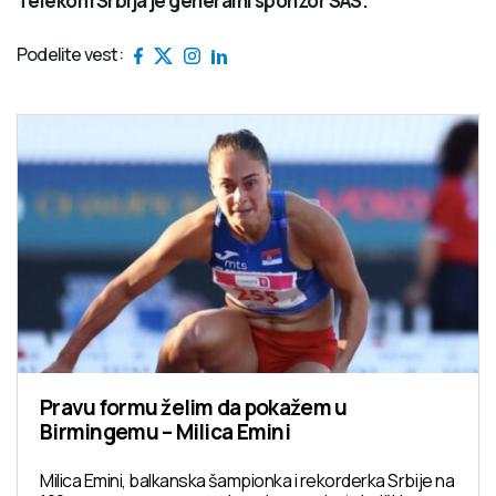
Telekom Srbija je generalni sponzor SAS.
Podelite vest:
Pravu formu želim da pokažem u
Birmingemu – Milica Emini
Milica Emini, balkanska šampionka i rekorderka Srbije na