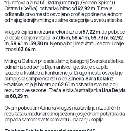
trijumfovala je na 65. izdanju mitinga „Golden Spike“ u
Ostravi (Češka), ostvarivši hitac od
62,92 m
. Time je
odbranila prvo mesto osvojeno prošle godine na jednom
od najuglednijih mitinga zlatne kategorije u svetu atletike.
Vilagoš, čiji lični i državni rekord iznosi
67,22 m
, do pobede
je došla serijom hitaca:
57,06 m, 58,41 m, 59,73 m, 62,92
m, 59,41 m i 59,30 m
. Njen najbolji rezultat u sezoni i dalje
iznosi
63,64 m
.
Miting u Ostravi pripada zlatnoj kategoriji Svetske atletike,
odmah ispod serije Dijamantske lige, što je okupilo
izuzetno kvalitetnu konkurenciju. Drugo mesto osvojila je
olimpijska šampionka iz Rio de Žaneira,
Sara Kolak
iz
Hrvatske, koja je hicem od
62,61 m
ostvarila svoj najbolji
rezultat ove sezone. Treća je bila Australijanka
Lina Dejvis
sa
60,29 m
.
Ovom pobedom Adriana Vilagoš nastavila je niz odličnih
rezultata u međunarodnoj sezoni i još jednom potvrdila da
pripada samom svetskom vrhu u bacanju koplja.