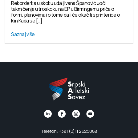
Rekorderka u skoku udalj Ivana Španović uoči
takmičenja u troskoku na EP u Birmingemu priča o
formi, planovima i o tome da li će okačiti sprinterice o
klin Kada se […]
Saznaj više
Telefon: +381 (0)11 2625088