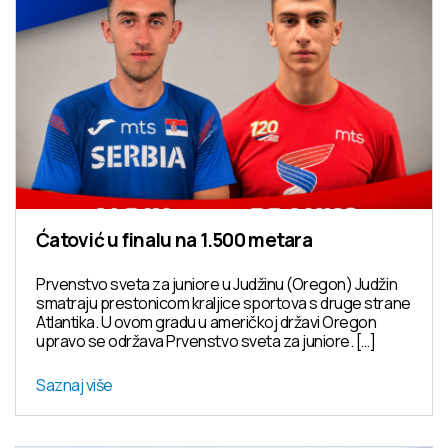
Ćatović u finalu na 1.500 metara
Prvenstvo sveta za juniore u Judžinu (Oregon) Judžin
smatraju prestonicom kraljice sportova s druge strane
Atlantika. U ovom gradu u američkoj državi Oregon
upravo se održava Prvenstvo sveta za juniore. […]
Saznaj više