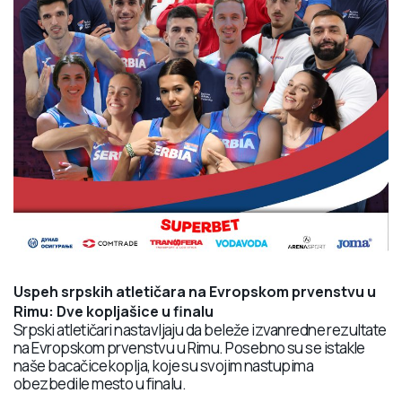
Uspeh srpskih atletičara na Evropskom prvenstvu u
Rimu: Dve kopljašice u finalu
Srpski atletičari nastavljaju da beleže izvanredne rezultate
na Evropskom prvenstvu u Rimu. Posebno su se istakle
naše bacačice koplja, koje su svojim nastupima
obezbedile mesto u finalu.