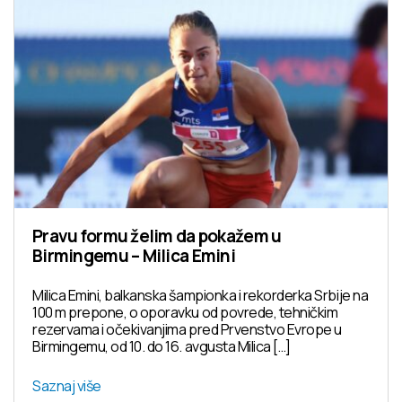
Pravu formu želim da pokažem u
Birmingemu – Milica Emini
Milica Emini, balkanska šampionka i rekorderka Srbije na
100 m prepone, o oporavku od povrede, tehničkim
rezervama i očekivanjima pred Prvenstvo Evrope u
Birmingemu, od 10. do 16. avgusta Milica […]
Saznaj više