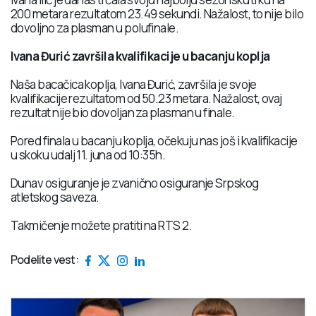
200 metara rezultatom 23.49 sekundi. Nažalost, to nije bilo
dovoljno za plasman u polufinale.
Ivana Đurić završila kvalifikacije u bacanju koplja
Naša bacačica koplja, Ivana Đurić, završila je svoje
kvalifikacije rezultatom od 50.23 metara. Nažalost, ovaj
rezultat nije bio dovoljan za plasman u finale.
Pored finala u bacanju koplja, očekuju nas još i kvalifikacije
u skoku udalj 11. juna od 10:35h.
Dunav osiguranje je zvanično osiguranje Srpskog
atletskog saveza.
Takmičenje možete pratiti na RTS 2.
Podelite vest: