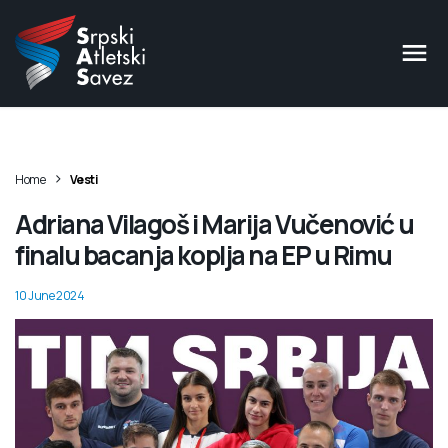
>
Home
Vesti
Adriana Vilagoš i Marija Vučenović u
finalu bacanja koplja na EP u Rimu
10 June 2024