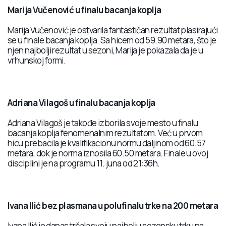
Marija Vučenović u finalu bacanja koplja
Marija Vučenović je ostvarila fantastičan rezultat plasirajući
se u finale bacanja koplja. Sa hicem od 59.90 metara, što je
njen najbolji rezultat u sezoni, Marija je pokazala da je u
vrhunskoj formi.
Adriana Vilagoš u finalu bacanja koplja
Adriana Vilagoš je takođe izborila svoje mesto u finalu
bacanja koplja fenomenalnim rezultatom. Već u prvom
hicu prebacila je kvalifikacionu normu daljinom od 60.57
metara, dok je norma iznosila 60.50 metara. Finale u ovoj
disciplini je na programu 11. juna od 21:36h.
Ivana Ilić bez plasmana u polufinalu trke na 200 metara
Ivana Ilić je danas trčala svoju najbolju sezonsku trku na